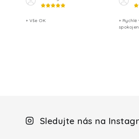
v
ý
+ Vše OK
+ Rychlé
spokojen
p
i
s
u
Sledujte nás na Insta