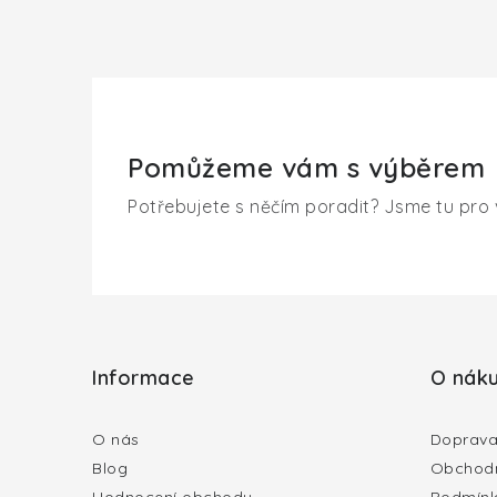
Pomůžeme vám s výběrem
Potřebujete s něčím poradit? Jsme tu pro 
Z
á
Informace
O nák
p
a
O nás
Doprava
Blog
Obchodn
t