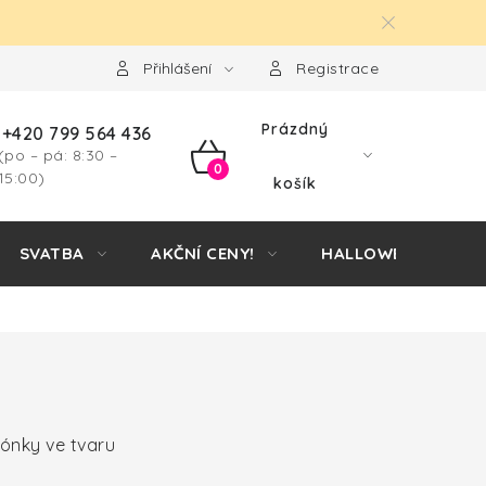
Přihlášení
Registrace
Prázdný
+420 799 564 436
(po – pá: 8:30 –
NÁKUPNÍ
15:00)
košík
KOŠÍK
SVATBA
AKČNÍ CENY!
HALLOWEEN
lónky ve tvaru