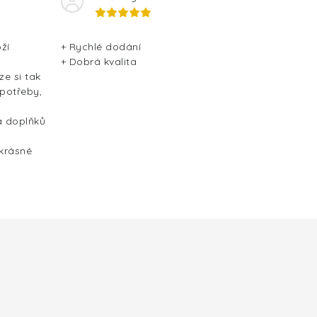
ží
+ Rychlé dodání
+ Dobrá kvalita
ze si tak
 potřeby,
a doplňků
 krásné