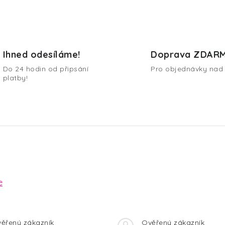
Ihned odesíláme!
Doprava ZDAR
Do 24 hodin od připsání
Pro objednávky nad 
platby!
e
ěřený zákazník
Ověřený zákazník