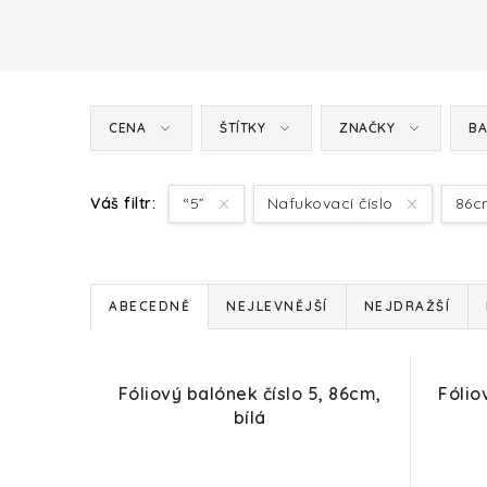
CENA
ŠTÍTKY
ZNAČKY
BA
Váš filtr:
“5”
Nafukovací číslo
86
Ř
ABECEDNĚ
NEJLEVNĚJŠÍ
NEJDRAŽŠÍ
a
V
z
Fóliový balónek číslo 5, 86cm,
Fólio
ý
e
bílá
p
n