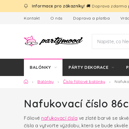
Přejít
🚚 Doprava zdarma p
na
obsah
Kontakt
O nás
Doprava a platba
Vrác
BALÓNKY
PÁRTY DEKORACE
P
Domů
Balónky
Čísla fóliové balónky
Nafuko
Nafukovací číslo 86
Fóliové
nafukovací čísla
ve zlaté barvě se skvě
čísla a vytvořte výzdobu, která se bude skvěle