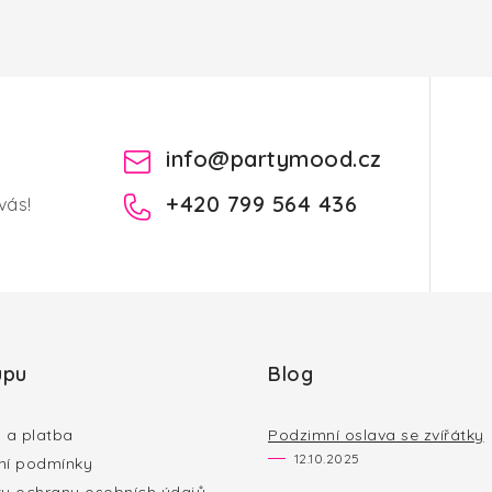
info
@
partymood.cz
+420 799 564 436
vás!
upu
Blog
 a platba
Podzimní oslava se zvířátky
12.10.2025
í podmínky