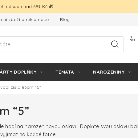
ři nákupu nad 699 Kč 🎁
ení zboží a reklamace
Blog
Hodnocení obchodu
ÁRTY DOPLŇKY
TÉMATA
NAROZENINY
vací číslo 86cm “5”
cm “5”
le hodí na narozeninovou oslavu. Doplňte svou oslavu ba
 vyjímat na každé fotce.