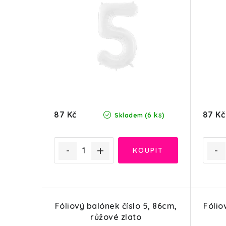
i
í
s
p
p
r
r
o
o
d
d
u
87 Kč
87 Kč
(6 ks)
u
Skladem
k
k
t
t
ů
ů
Fóliový balónek číslo 5, 86cm,
Fólio
růžové zlato