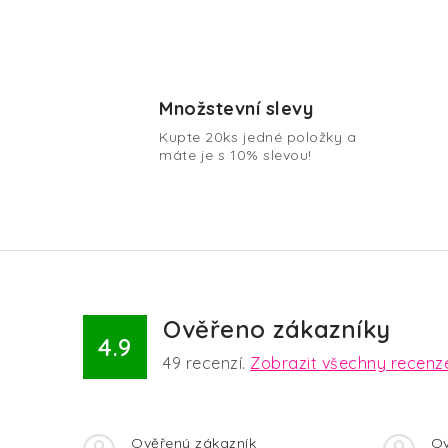
O
v
Množstevní slevy
l
Kupte 20ks jedné položky a
á
máte je s 10% slevou!
d
a
c
í
p
Ověřeno zákazníky
r
4.9
49
recenzí.
Zobrazit všechny recenz
v
k
y
Ověřený zákazník
Ov