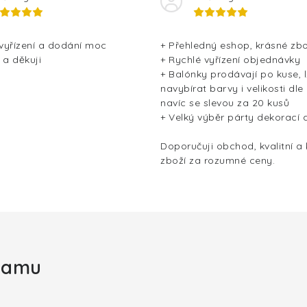
 vyřízení a dodání moc
+ Přehledný eshop, krásné zbo
 a děkuji
+ Rychlé vyřízení objednávky
+ Balónky prodávají po kuse, l
navybírat barvy i velikosti dle
navíc se slevou za 20 kusů
+ Velký výběr párty dekorací 
Doporučuji obchod, kvalitní a
zboží za rozumné ceny.
gramu