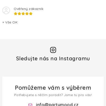
s
u
Ověřený zákazník
+ Vše OK
Sledujte nás na Instagramu
Pomůžeme vám s výběrem
Potřebujete s něčím poradit? Jsme tu pro vás!
info
@
partymood.cz