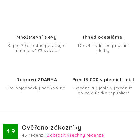
O
v
l
á
d
Množstevní slevy
Ihned odesíláme!
a
Kupte 20ks jedné položky a
Do 24 hodin od připsání
máte je s 10% slevou!
platby!
c
í
p
r
Doprava ZDARMA
Přes 13 000 výdejních míst
v
Pro objednávky nad 699 Kč!
Snadné a rychlé vyzvednutí
k
po celé České republice!
y
v
ý
p
Ověřeno zákazníky
4.9
i
49
recenzí.
Zobrazit všechny recenze