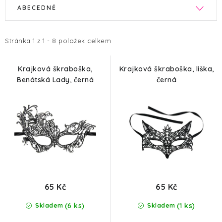
V
Ř
ABECEDNĚ
ý
a
p
z
i
e
Stránka
1
z
1
-
8
položek celkem
s
n
p
í
Krajková škraboška,
Krajková škraboška, liška,
Benátská Lady, černá
černá
r
p
o
r
d
o
u
d
k
u
t
k
ů
t
ů
65 Kč
65 Kč
(6 ks)
(1 ks)
Skladem
Skladem