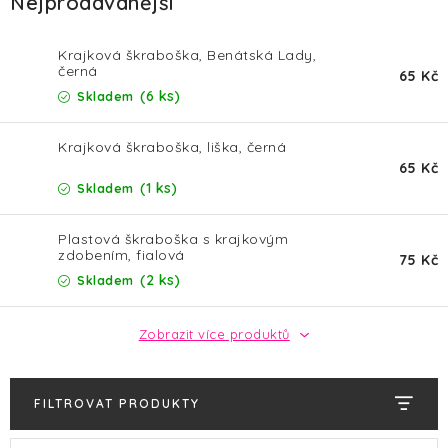
Nejprodávanější
HALLOWEEN
SILVESTR
Krajková škraboška, Benátská Lady,
černá
65 Kč
(6 ks)
Skladem
VÁNOCE
Krajková škraboška, liška, černá
Kontakt
O nás
Doprava a platba
65 Kč
(1 ks)
Skladem
Vrácení zboží a reklamace
Blog
Hodnocení obchodu
Plastová škraboška s krajkovým
zdobením, fialová
75 Kč
(2 ks)
Skladem
Zobrazit více produktů
FILTROVAT PRODUKTY