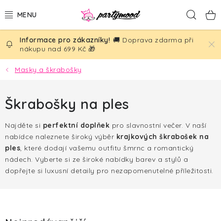
Přejít
Hled
na
obsah
🚚 Doprava zdarma při
BALÓNKY
nákupu nad 699 Kč 🎁
PÁRTY DEKORACE
Masky a škrabošky
PÁRTY DOPLŇKY
Škrabošky na ples
TÉMATA
Najděte si
perfektní doplňek
pro slavnostní večer. V naší
nabídce naleznete široký výběr
krajkových škrabošek na
NAROZENINY
ples
, které dodají vašemu outfitu šmrnc a romantický
nádech. Vyberte si ze široké nabídky barev a stylů a
SVATBA
dopřejte si luxusní detaily pro nezapomenutelné příležitosti.
AKČNÍ CENY!