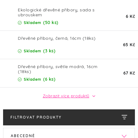
HALLOWEEN
Ekologické dřevěné příbory, sada s
ubrouskem
SILVESTR
6 Kč
(50 ks)
Skladem
VÁNOCE
Dřevěné příbory, černá, 16cm (18ks)
65 Kč
Kontakt
O nás
Doprava a platba
(3 ks)
Skladem
Vrácení zboží a reklamace
Blog
Dřevěné příbory, světle modrá, 16cm
Hodnocení obchodu
(18ks)
67 Kč
(6 ks)
Skladem
Zobrazit více produktů
FILTROVAT PRODUKTY
V
Ř
ABECEDNĚ