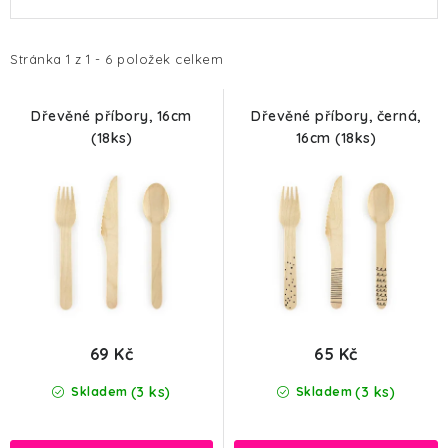
ý
a
p
z
i
e
Stránka
1
z
1
-
6
položek celkem
s
n
p
í
Dřevěné příbory, 16cm
Dřevěné příbory, černá,
(18ks)
16cm (18ks)
r
p
o
r
d
o
u
d
k
u
t
k
ů
t
ů
69 Kč
65 Kč
(3 ks)
(3 ks)
Skladem
Skladem