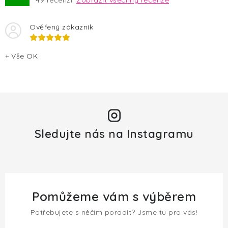
49
recenzí.
Zobrazit všechny recenze
s
u
Ověřený zákazník
+ Vše OK
Sledujte nás na Instagramu
Pomůžeme vám s výběrem
Potřebujete s něčím poradit? Jsme tu pro vás!