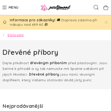
Přejít
Hled
na
obsah
🚚 Doprava zdarma při
BALÓNKY
nákupu nad 699 Kč 🎁
PÁRTY DEKORACE
Stolování
PÁRTY DOPLŇKY
Dřevěné příbory
TÉMATA
Dejte přednost
dřevěným příborům
před plastovými. Jsou
šetrné k přírodě a vy tak nemusíte mít špatné svědomí při
NAROZENINY
jejich likvidaci.
Dřevěné příbory
jsou navíc vkusným
doplňkem, který Vašemu stolování dodá jistý punc.
SVATBA
AKČNÍ CENY!
Nejprodávanější