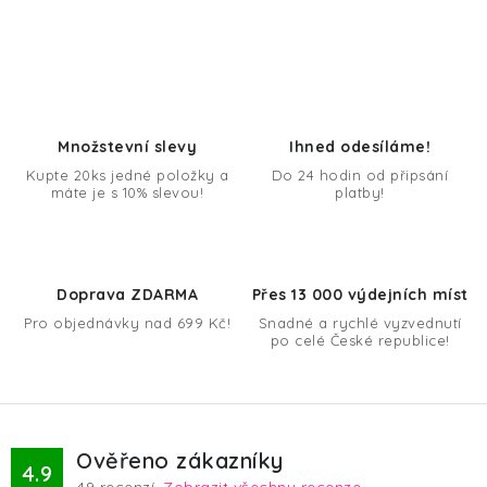
O
v
l
á
d
Množstevní slevy
Ihned odesíláme!
a
Kupte 20ks jedné položky a
Do 24 hodin od připsání
máte je s 10% slevou!
platby!
c
í
p
r
Doprava ZDARMA
Přes 13 000 výdejních míst
v
Pro objednávky nad 699 Kč!
Snadné a rychlé vyzvednutí
k
po celé České republice!
y
v
ý
p
Ověřeno zákazníky
4.9
i