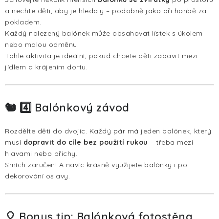
a nechte děti, aby je hledaly – podobně jako při honbě za
pokladem.
Každý nalezený balónek může obsahovat lístek s úkolem
nebo malou odměnu.
Tahle aktivita je ideální, pokud chcete děti zabavit mezi
jídlem a krájením dortu.
🐿️ 4️⃣ Balónkový závod
Rozdělte děti do dvojic. Každý pár má jeden balónek, který
musí
dopravit do cíle bez použití rukou
– třeba mezi
hlavami nebo břichy.
Smích zaručen! A navíc krásně využijete balónky i po
dekorování oslavy.
🎈 Bonus tip: Balónková fotostěna