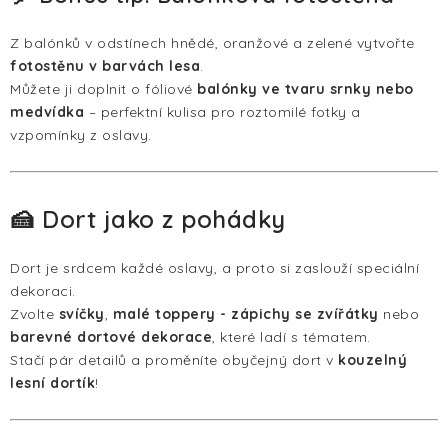
Z balónků v odstínech hnědé, oranžové a zelené vytvořte
fotostěnu v barvách lesa
.
Můžete ji doplnit o fóliové
balónky ve tvaru srnky nebo
medvídka
– perfektní kulisa pro roztomilé fotky a
vzpomínky z oslavy.
🍰 Dort jako z pohádky
Dort je srdcem každé oslavy, a proto si zaslouží speciální
dekoraci.
Zvolte
svíčky
,
malé toppery - zápichy se zvířátky
nebo
barevné dortové dekorace
, které ladí s tématem.
Stačí pár detailů a proměníte obyčejný dort v
kouzelný
lesní dortík
!