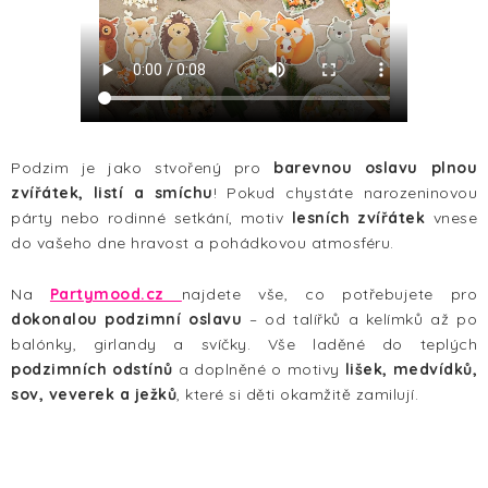
HALLOWEEN
SILVESTR
VÁNOCE
Podzim je jako stvořený pro
barevnou oslavu plnou
Kontakt
O nás
Doprava a platba
zvířátek, listí a smíchu
! Pokud chystáte narozeninovou
Vrácení zboží a reklamace
Blog
párty nebo rodinné setkání, motiv
lesních zvířátek
vnese
do vašeho dne hravost a pohádkovou atmosféru.
Hodnocení obchodu
Na
Partymood.cz
najdete vše, co potřebujete pro
dokonalou podzimní oslavu
– od talířků a kelímků až po
balónky, girlandy a svíčky. Vše laděné do teplých
podzimních odstínů
a doplněné o motivy
lišek, medvídků,
sov, veverek a ježků
, které si děti okamžitě zamilují.