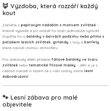
🦊 Výzdoba, která rozzáří každý
kout
Začněte s
papírovým nádobím s motivem zvířátek
–
krásně vypadá a po oslavě ho stačí jednoduše vyhodit.
Doplňte ho o
balónky v barvách podzimu nebo přímo s
potiskem lesních zvířátek
,
girlandy
s listy a
konfety
,
které navodí útulnou atmosféru.
Pro dokonalý efekt přidejte
fóliové
balónky ve tvaru
zvířátek
nebo
tematické filcové masky
– děti si je s
radostí nasadí a rázem se z vaší oslavy stane
lesní
dobrodružství
.
🐾 Lesní zábava pro malé
objevitele