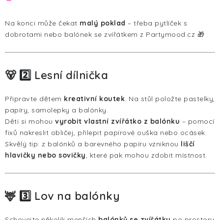
Na konci může čekat
malý poklad
– třeba pytlíček s
dobrotami nebo balónek se zvířátkem z Partymood.cz 🎁
🐻 2️⃣ Lesní dílnička
Připravte dětem
kreativní koutek
. Na stůl položte pastelky,
papíry, samolepky a balónky.
Děti si mohou
vyrobit vlastní zvířátko z balónku
– pomocí
fixů nakreslit obličej, přilepit papírové ouška nebo ocásek.
Skvělý tip: z balónků a barevného papíru vzniknou
liščí
hlavičky nebo sovičky
, které pak mohou zdobit místnost.
🦌 3️⃣ Lov na balónky
Schovejte několik menších
balónků se zvířátky
po prostoru