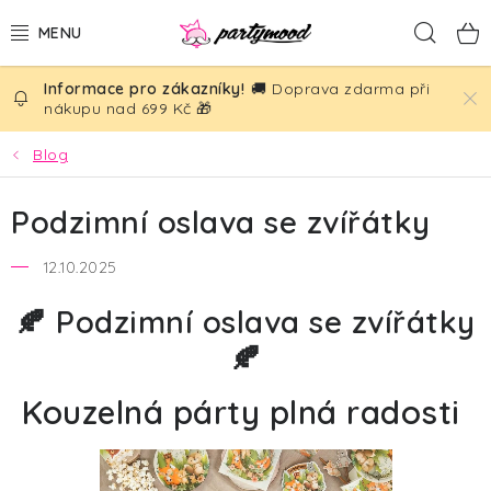
Přejít
Hled
na
obsah
🚚 Doprava zdarma při
BALÓNKY
nákupu nad 699 Kč 🎁
PÁRTY DEKORACE
Blog
PÁRTY DOPLŇKY
Podzimní oslava se zvířátky
TÉMATA
12.10.2025
🍂 Podzimní oslava se zvířátky
NAROZENINY
🍂
SVATBA
Kouzelná párty plná radosti
AKČNÍ CENY!