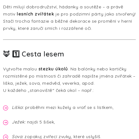
Děti milují dobrodružství, hádanky a soutěže – a právě
motiv
lesních zvířátek
je pro podzimní párty jako stvořený!
Stačí trocha fantazie a běžné dekorace se promění v herní
prvky, které zaručí smích i rozzářené oči.
🦊 1️⃣ Cesta lesem
Vytvořte malou
stezku úkolů
. Na balónky nebo kartičky
rozmístěné po místnosti či zahradě napište jména zvířátek –
liška, ježek, sova, medvěd, veverka, apod.
U každého „stanoviště“ čeká úkol – např.:
Liška:
proběhni mezi kužely a vrať se s lístkem,
Ježek:
najdi 5 šišek,
Sova:
zopakuj zvířecí zvuky, které uslyšíš.