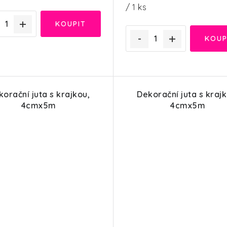
cena:
/ 1 ks
orační juta s krajkou,
Dekorační juta s krajk
4cmx5m
4cmx5m