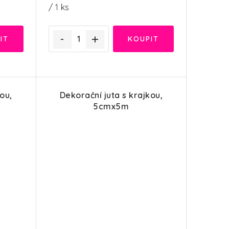
cena:
/ 1 ks
ou,
Dekorační juta s krajkou,
5cmx5m