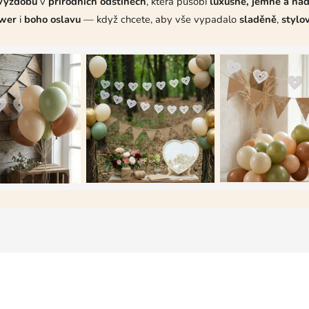
výzdobu
v
přírodních odstínech
, která působí
luxusně, jemně a na
wer
i
boho oslavu
— když chcete, aby vše vypadalo
sladěně
,
stylo