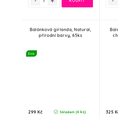
Balónková girlanda, Natural,
Bal
přírodní barvy, 65ks
ch
Eco
299 Kč
325 K
(4 ks)
Skladem