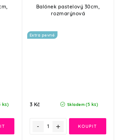
cm,
Balónek pastelový 30cm,
rozmarýnová
Extra pevné
3 Kč
5 ks)
(5 ks)
Skladem