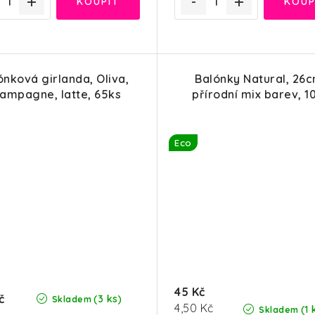
ónková girlanda, Oliva,
Balónky Natural, 26c
ampagne, latte, 65ks
přírodní mix barev, 1
Eco
45 Kč
č
(3 ks)
Skladem
Měrná
4,50 Kč
(1 
Skladem