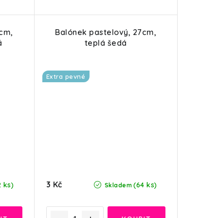
7cm,
Balónek pastelový, 27cm,
á
teplá šedá
Extra pevné
3 Kč
2 ks)
(64 ks)
Skladem