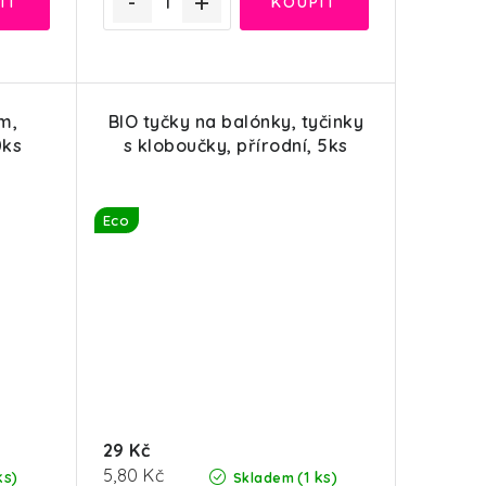
m,
BIO tyčky na balónky, tyčinky
0ks
s kloboučky, přírodní, 5ks
Eco
29 Kč
Měrná
5,80 Kč
ks)
(1 ks)
Skladem