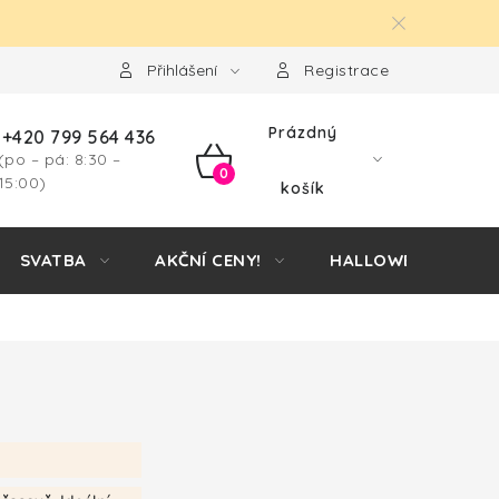
Přihlášení
Registrace
Prázdný
+420 799 564 436
(po – pá: 8:30 –
NÁKUPNÍ
15:00)
košík
KOŠÍK
SVATBA
AKČNÍ CENY!
HALLOWEEN