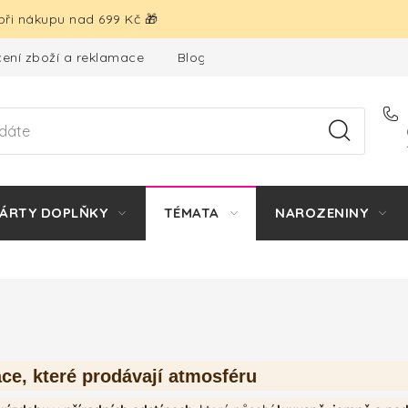
ři nákupu nad 699 Kč 🎁
ení zboží a reklamace
Blog
Hodnocení obchodu
ÁRTY DOPLŇKY
TÉMATA
NAROZENINY
ace, které prodávají atmosféru