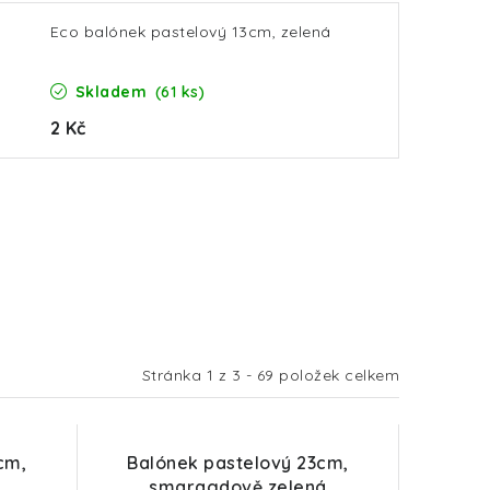
Eco balónek pastelový 13cm, zelená
Skladem
(61 ks)
2 Kč
Stránka
1
z
3
-
69
položek celkem
cm,
Balónek pastelový 23cm,
smaragdově zelená