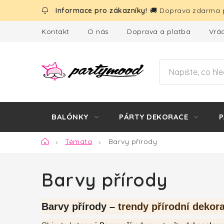
Přejít
🚚 Doprava zdarma p
na
obsah
Kontakt
O nás
Doprava a platba
Vrác
BALÓNKY
PÁRTY DEKORACE
P
Domů
Témata
Barvy přírody
Barvy přírody
Barvy přírody –
trendy přírodní dekor