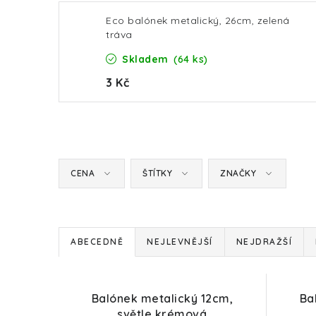
Eco balónek metalický, 26cm, zelená
tráva
Skladem
(64 ks)
3 Kč
CENA
ŠTÍTKY
ZNAČKY
Ř
ABECEDNĚ
NEJLEVNĚJŠÍ
NEJDRAŽŠÍ
a
V
z
Balónek metalický 12cm,
Ba
ý
světle krémová