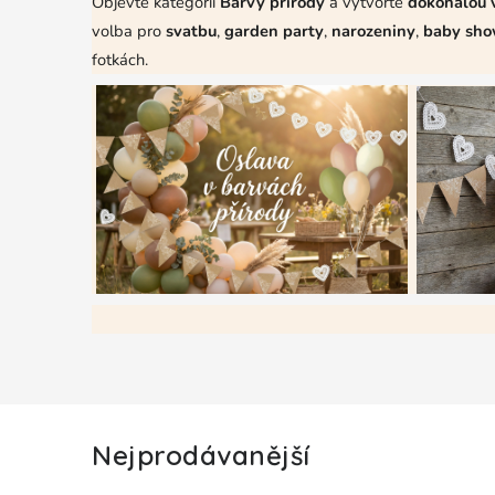
Objevte kategorii
Barvy přírody
a vytvořte
dokonalou 
volba pro
svatbu
,
garden party
,
narozeniny
,
baby sho
fotkách.
Nejprodávanější