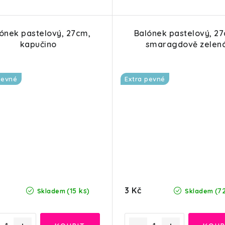
ónek pastelový, 27cm,
Balónek pastelový, 2
kapučino
smaragdově zelen
pevné
Extra pevné
3 Kč
(15 ks)
(7
Skladem
Skladem