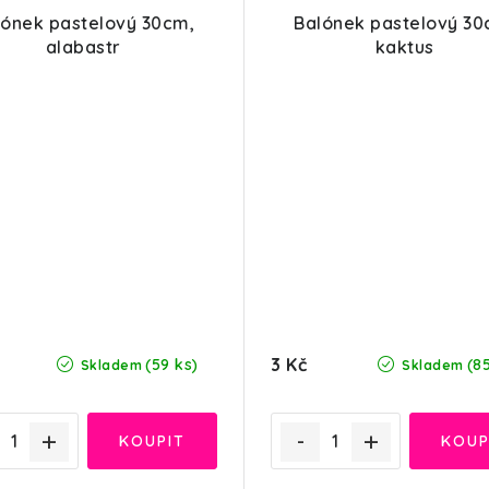
lónek pastelový 30cm,
Balónek pastelový 30
alabastr
kaktus
3 Kč
(59 ks)
(8
Skladem
Skladem