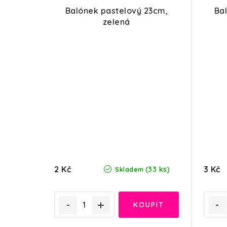
Balónek pastelový 23cm,
Ba
zelená
2 Kč
3 Kč
(33 ks)
Skladem