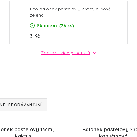
Eco balónek pastelový, 26cm, olivově
zelená
Skladem
(26 ks)
3 Kč
Zobrazit více produktů
NEJPRODÁVANĚJŠÍ
lónek pastelový 13cm,
Balónek pastelový 23
kaktus
kapučínová