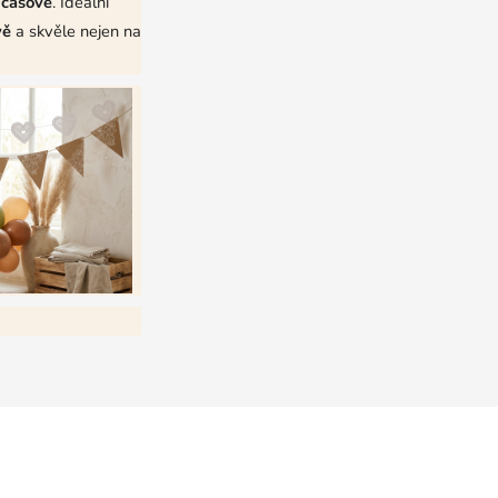
dčasově
. Ideální
vě
a skvěle nejen na