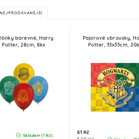
NEJPRODÁVANĚJŠÍ
lónky barevné, Harry
Papírové ubrousky, H
Potter, 28cm, 8ks
Potter, 33x33cm, 20
61 Kč
(1 ks)
Skladem
Měrná