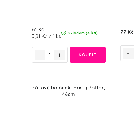
61 Kč
77 Kč
(4 ks)
Skladem
Měrná
3,81 Kč / 1 ks
cena:
Fóliový balónek, Harry Potter,
46cm