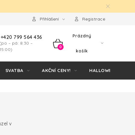
Přihlášení
Registrace
Prázdný
+420 799 564 436
(po – pá: 8:30 –
NÁKUPNÍ
15:00)
košík
KOŠÍK
SVATBA
AKČNÍ CENY!
HALLOWEEN
zel v