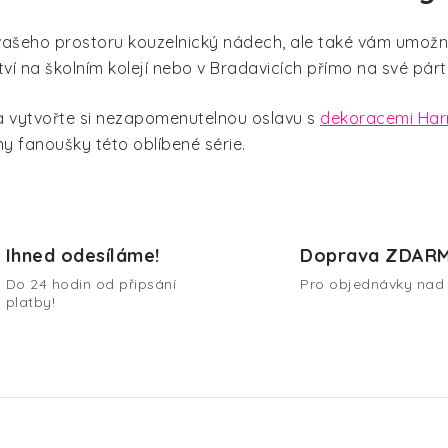
vašeho prostoru kouzelnický nádech, ale také vám umožní
í na školním kolejí nebo v Bradavicích přímo na své párt
a vytvořte si nezapomenutelnou oslavu s
dekoracemi Har
y fanoušky této oblíbené série.
Ihned odesíláme!
Doprava ZDAR
Do 24 hodin od připsání
Pro objednávky nad 
platby!