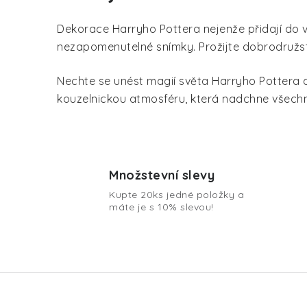
l
á
Dekorace Harryho Pottera nejenže přidají do 
d
nezapomenutelné snímky. Prožijte dobrodružstv
a
Nechte se unést magií světa Harryho Pottera 
c
kouzelnickou atmosféru, která nadchne všechn
í
p
r
Množstevní slevy
v
Kupte 20ks jedné položky a
k
máte je s 10% slevou!
y
v
ý
p