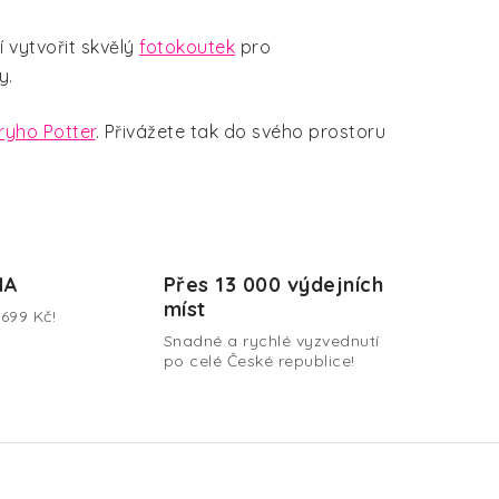
 vytvořit skvělý
fotokoutek
pro
y.
ryho Potter
. Přivážete tak do svého prostoru
MA
Přes 13 000 výdejních
míst
699 Kč!
Snadné a rychlé vyzvednutí
po celé České republice!