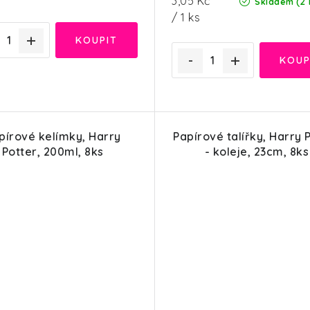
3,05 Kč
(2 
Skladem
cena:
/ 1 ks
pírové kelímky, Harry
Papírové talířky, Harry 
Potter, 200ml, 8ks
- koleje, 23cm, 8ks