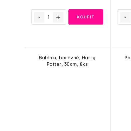
k
k
t
t
ů
ů
Balónky barevné, Harry
Pa
Potter, 30cm, 8ks