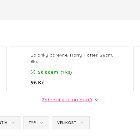
Balónky barevné, Harry Potter, 28cm,
8ks
Skladem
(1 ks)
96 Kč
Zobrazit více produktů
TIV
TYP
VELIKOST