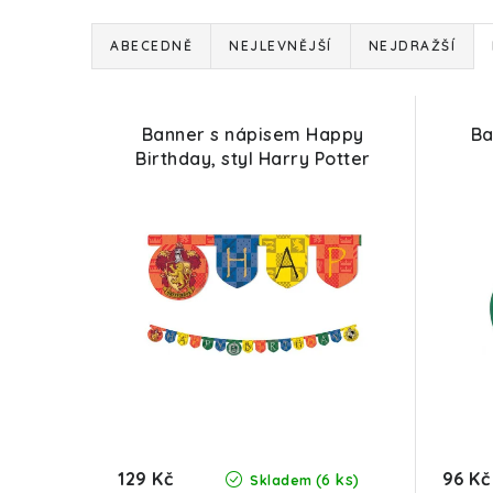
Ř
ABECEDNĚ
NEJLEVNĚJŠÍ
NEJDRAŽŠÍ
a
V
z
Banner s nápisem Happy
Ba
ý
e
Birthday, styl Harry Potter
p
n
i
í
s
p
p
r
r
o
o
d
d
u
129 Kč
96 Kč
(6 ks)
u
Skladem