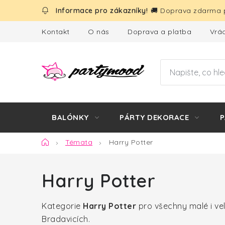
Přejít
🚚 Doprava zdarma p
na
obsah
Kontakt
O nás
Doprava a platba
Vrác
BALÓNKY
PÁRTY DEKORACE
P
Domů
Témata
Harry Potter
Harry Potter
Kategorie
Harry Potter
pro všechny malé i vel
Bradavicích.