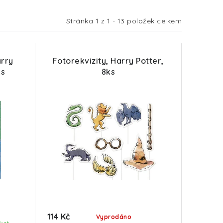
Stránka
1
z
1
-
13
položek celkem
arry
Fotorekvizity, Harry Potter,
ks
8ks
114 Kč
Vyprodáno