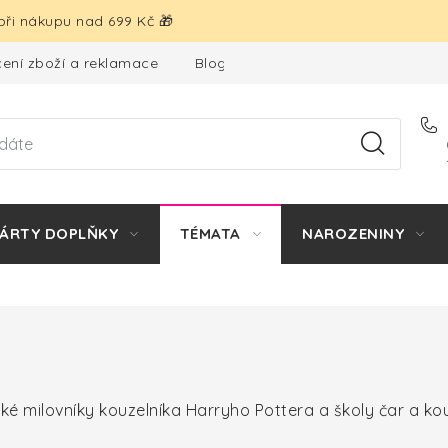
ři nákupu nad 699 Kč 🎁
ení zboží a reklamace
Blog
Hodnocení obchodu
ÁRTY DOPLŇKY
TÉMATA
NAROZENINY
ké milovníky kouzelníka Harryho Pottera a školy čar a kou