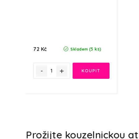
72 Kč
(5 ks)
Skladem
O
v
Prožijte kouzelnickou 