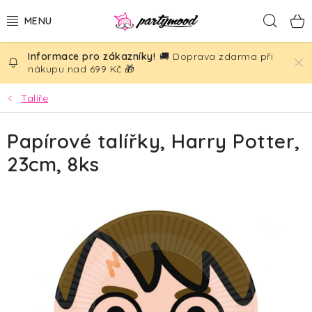
Přejít
Hled
na
obsah
🚚 Doprava zdarma při
BALÓNKY
nákupu nad 699 Kč 🎁
PÁRTY DEKORACE
Talíře
PÁRTY DOPLŇKY
Papírové talířky, Harry Potter,
23cm, 8ks
TÉMATA
NAROZENINY
SVATBA
AKČNÍ CENY!