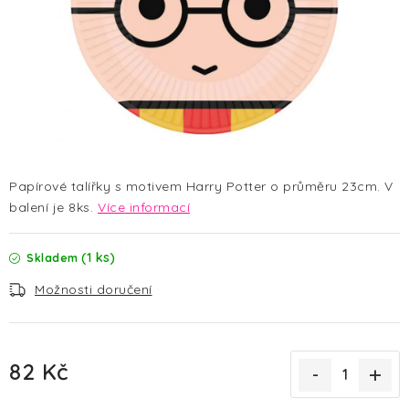
HALLOWEEN
SILVESTR
VÁNOCE
Kontakt
O nás
Doprava a platba
Vrácení zboží a reklamace
Blog
Papírové talířky s motivem Harry Potter o průměru 23cm. V
Hodnocení obchodu
balení je 8ks.
Více informací
(1 ks)
Skladem
Možnosti doručení
82 Kč
Měrná cena: