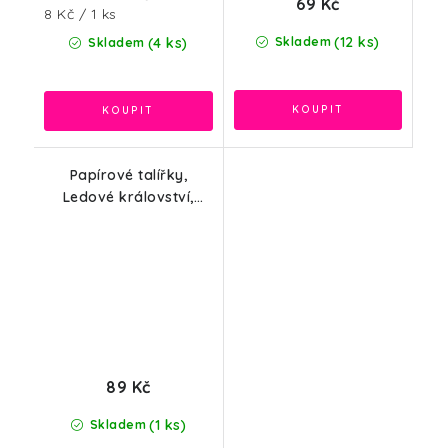
69 Kč
Měrná
8 Kč / 1 ks
cena:
(12 ks)
(4 ks)
Skladem
Skladem
Papírové talířky,
Ledové království,
23cm, 8ks
89 Kč
(1 ks)
Skladem