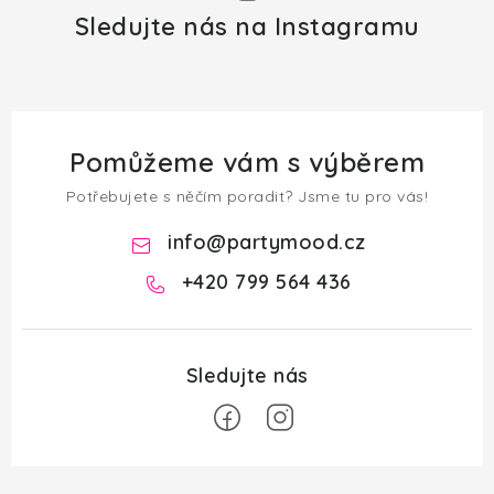
Sledujte nás na Instagramu
Pomůžeme vám s výběrem
Potřebujete s něčím poradit? Jsme tu pro vás!
info
@
partymood.cz
+420 799 564 436
Z