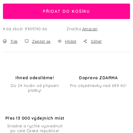
PŘIDAT DO KOŠÍKU
Kód zboží:
9905190-66
Značka:
Amscan
Tisk
Zeptat se
Hlídat
Sdílet
Ihned odesíláme!
Doprava ZDARMA
Do 24 hodin od připsání
Pro objednávky nad 699 Kč!
platby!
Přes 13 000 výdejních míst
Snadné a rychlé vyzvednutí
po celé České republice!