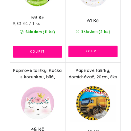
59 Kč
61 Kč
Měrná
9,83 Kč / 1 ks
cena:
(3 ks)
(11 ks)
Skladem
Skladem
Papírové talířky, Kočka
Papírové talířky,
s korunkou, bílá,
domíchávač, 20cm, 8ks
růžová, 18cm, 6ks
48 Kč