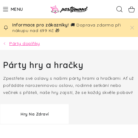
Přejít
Hled
na
obsah
🚚 Doprava zdarma při
BALÓNKY
nákupu nad 699 Kč 🎁
PÁRTY DEKORACE
Párty doplňky
PÁRTY DOPLŇKY
Párty hry a hračky
TÉMATA
Zpestřete své oslavy s našimi párty hrami a hračkami. Ať už
pořádáte narozeninovou oslavu, rodinné setkání nebo
NAROZENINY
večírek s přáteli, naše hry zajistí, že se každý skvěle pobaví!
SVATBA
Hry Na Zdraví
AKČNÍ CENY!