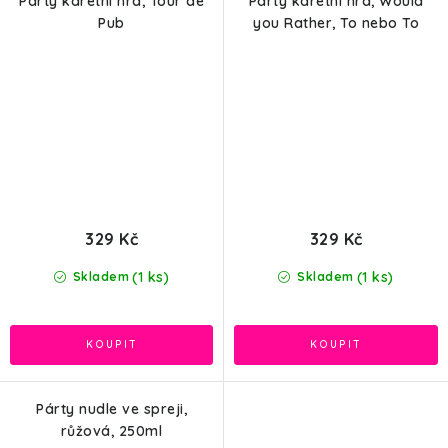
Párty karetní hra, Tour de
Párty karetní hra, Would
Pub
you Rather, To nebo To
329 Kč
329 Kč
(1 ks)
(1 ks)
Skladem
Skladem
Párty nudle ve spreji,
růžová, 250ml