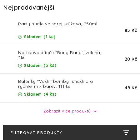
HALLOWEEN
Nejprodávanější
SILVESTR
Párty nudle ve spreji, růžová, 250ml
85 Kč
VÁNOCE
(1 ks)
Skladem
Kontakt
O nás
Doprava a platba
Nafukovací tyče "Bang Bang", zelená,
2ks
20 Kč
Vrácení zboží a reklamace
Blog
(3 ks)
Skladem
Hodnocení obchodu
Balónky "Vodní bomby" snadno a
rychle, mix barev, 111 ks
49 Kč
(4 ks)
Skladem
Zobrazit více produktů
FILTROVAT PRODUKTY