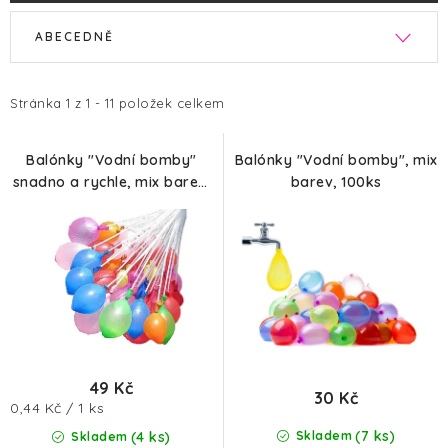
V
Ř
ABECEDNĚ
ý
a
p
z
i
e
Stránka
1
z
1
-
11
položek celkem
s
n
p
í
Balónky "Vodní bomby"
Balónky "Vodní bomby", mix
snadno a rychle, mix barev,
barev, 100ks
r
p
111 ks
o
r
d
o
u
d
k
u
t
k
ů
t
ů
49 Kč
30 Kč
Měrná
0,44 Kč / 1 ks
cena:
(7 ks)
(4 ks)
Skladem
Skladem