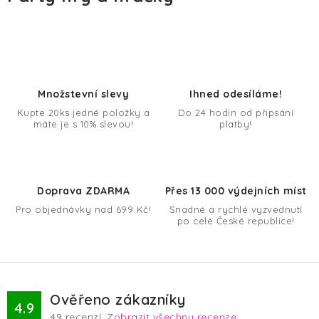
l
á
d
a
c
í
Množstevní slevy
Ihned odesíláme!
p
Kupte 20ks jedné položky a
Do 24 hodin od připsání
máte je s 10% slevou!
platby!
r
v
k
y
Doprava ZDARMA
Přes 13 000 výdejních míst
v
Pro objednávky nad 699 Kč!
Snadné a rychlé vyzvednutí
po celé České republice!
ý
p
i
s
u
Ověřeno zákazníky
4.9
49
recenzí.
Zobrazit všechny recenze