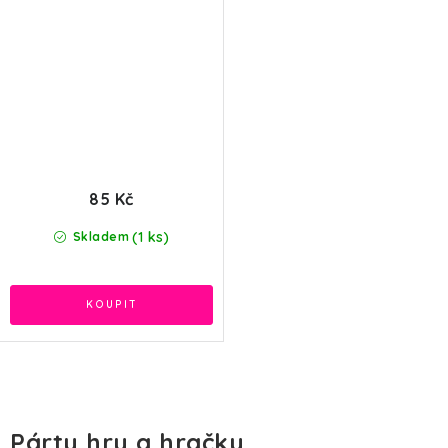
85 Kč
(1 ks)
Skladem
O
v
Párty hry a hračky