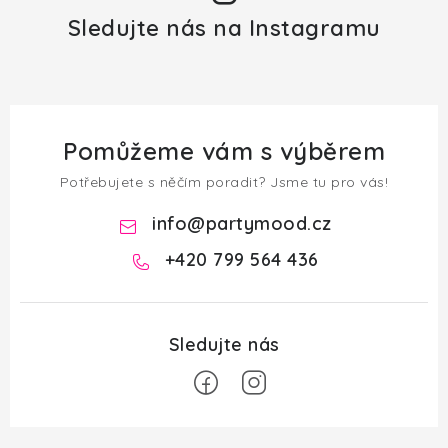
Sledujte nás na Instagramu
Pomůžeme vám s výběrem
Potřebujete s něčím poradit? Jsme tu pro vás!
info
@
partymood.cz
+420 799 564 436
Z