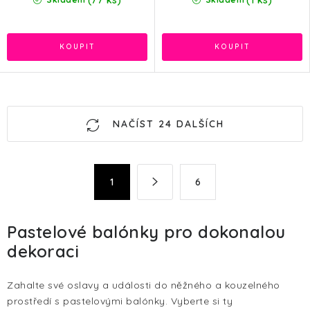
(77 ks)
(1 ks)
O
NAČÍST 24 DALŠÍCH
v
l
á
S
1
6
d
t
a
r
c
á
Pastelové balónky pro dokonalou
n
í
dekoraci
k
p
o
r
v
Zahalte své oslavy a události do něžného a kouzelného
v
prostředí s pastelovými balónky. Vyberte si ty
á