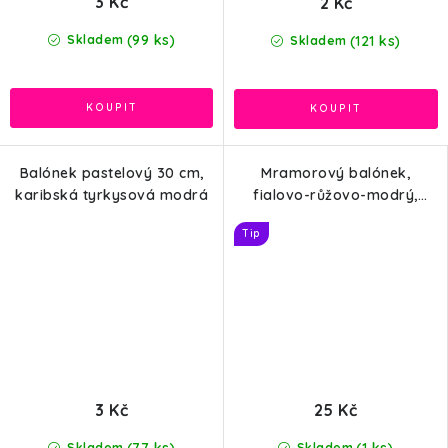
3 Kč
2 Kč
(99 ks)
(121 ks)
Skladem
Skladem
Balónek pastelový 30 cm,
Mramorový balónek,
karibská tyrkysová modrá
fialovo-růžovo-modrý,
28cm
Tip
3 Kč
25 Kč
Skladem
Skladem