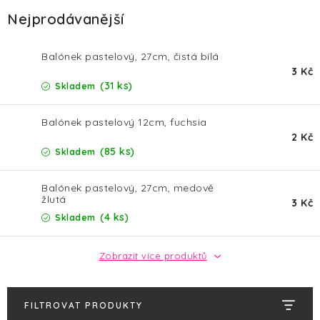
HALLOWEEN
Nejprodávanější
SILVESTR
Balónek pastelový, 27cm, čistá bílá
3 Kč
VÁNOCE
(31 ks)
Skladem
Kontakt
O nás
Doprava a platba
Balónek pastelový 12cm, fuchsia
2 Kč
Vrácení zboží a reklamace
Blog
(85 ks)
Skladem
Hodnocení obchodu
Balónek pastelový, 27cm, medově
žlutá
3 Kč
(4 ks)
Skladem
Zobrazit více produktů
FILTROVAT PRODUKTY