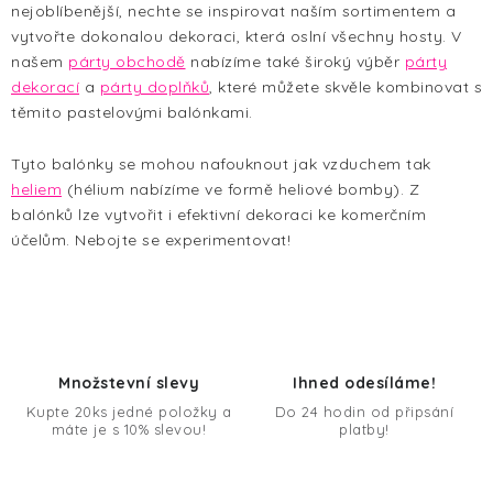
k
nejoblíbenější, nechte se inspirovat naším sortimentem a
n
y
vytvořte dokonalou dekoraci, která oslní všechny hosty.
V
í
v
našem
párty obchodě
nabízíme také široký výběr
párty
ý
dekorací
a
párty doplňků
, které můžete skvěle kombinovat s
p
těmito pastelovými balónkami.
i
Tyto balónky se mohou nafouknout jak vzduchem tak
s
heliem
(hélium nabízíme ve formě heliové bomb
y).
Z
u
balónků lze vytvořit i efektivní dekoraci ke komerčním
účelům. Nebojte se experimentovat!
Množstevní slevy
Ihned odesíláme!
Kupte 20ks jedné položky a
Do 24 hodin od připsání
máte je s 10% slevou!
platby!