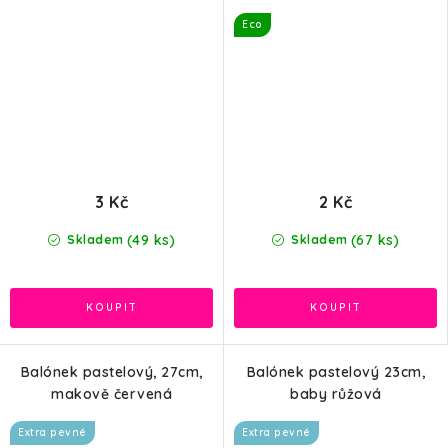
Eco
3 Kč
2 Kč
(49 ks)
(67 ks)
Skladem
Skladem
Balónek pastelový, 27cm,
Balónek pastelový 23cm,
makově červená
baby růžová
Extra pevné
Extra pevné