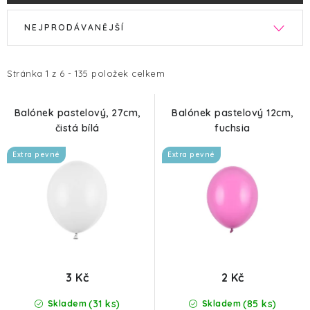
V
Ř
NEJPRODÁVANĚJŠÍ
ý
a
p
z
i
e
Stránka
1
z
6
-
135
položek celkem
s
n
p
í
Balónek pastelový, 27cm,
Balónek pastelový 12cm,
čistá bílá
fuchsia
r
p
o
r
Extra pevné
Extra pevné
d
o
u
d
k
u
t
k
ů
t
ů
3 Kč
2 Kč
(31 ks)
(85 ks)
Skladem
Skladem