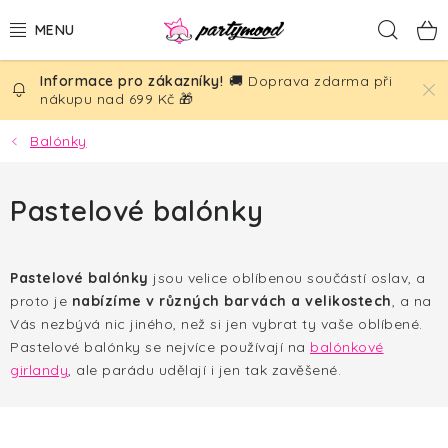
Přejít
Hled
na
obsah
🚚 Doprava zdarma při
BALÓNKY
nákupu nad 699 Kč 🎁
PÁRTY DEKORACE
Balónky
PÁRTY DOPLŇKY
Pastelové balónky
TÉMATA
Pastelové balónky
jsou velice oblíbenou součástí oslav, a
NAROZENINY
proto je
nabízíme v různých barvách a velikostech
, a na
Vás nezbývá nic jiného, než si jen vybrat ty vaše oblíbené.
SVATBA
Pastelové balónky se nejvíce používají na
balónkové
girlandy
, ale parádu udělají i jen tak zavěšené.
AKČNÍ CENY!