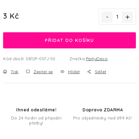
3 Kč
Měrná cena:
PŘIDAT DO KOŠÍKU
Kód zboží:
SB12P-007J-50
Značka:
PartyDeco
Tisk
Zeptat se
Hlídat
Sdílet
Ihned odesíláme!
Doprava ZDARMA
Do 24 hodin od připsání
Pro objednávky nad 699 Kč!
platby!