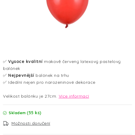
HALLOWEEN
SILVESTR
VÁNOCE
Kontakt
O nás
Doprava a platba
Vrácení zboží a reklamace
Blog
✅
Vysoce kvalitní
makově červený latexový pastelový
Hodnocení obchodu
balónek
✅
Nejpevnější
balónek na trhu
✅ Ideální nejen pro narozeninové dekorace
Velikost balónku je 27cm.
Více informací
(55 ks)
Skladem
Možnosti doručení