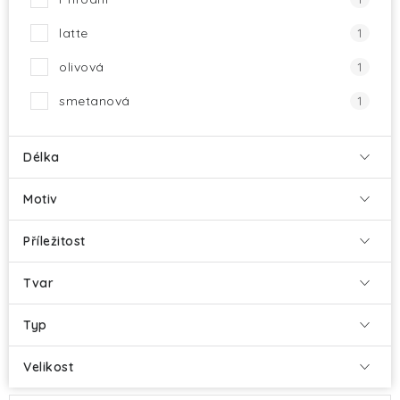
latte
1
olivová
1
smetanová
1
Délka
Motiv
Příležitost
Tvar
Typ
Velikost