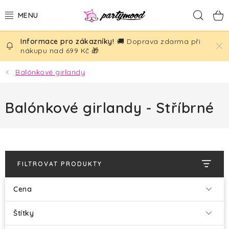
Přejít
Hled
na
obsah
🚚 Doprava zdarma při
BALÓNKY
nákupu nad 699 Kč 🎁
PÁRTY DEKORACE
Balónkové girlandy
PÁRTY DOPLŇKY
Balónkové girlandy - Stříbrné
TÉMATA
NAROZENINY
FILTROVAT PRODUKTY
SVATBA
Cena
AKČNÍ CENY!
Štítky