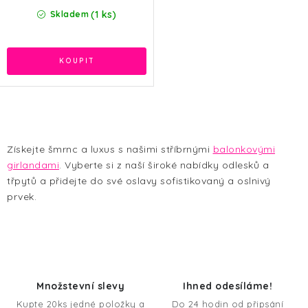
(1 ks)
Skladem
O
v
Získejte šmrnc a luxus s našimi stříbrnými
balonkovými
l
girlandami
. Vyberte si z naší široké nabídky odlesků a
á
třpytů a přidejte do své oslavy sofistikovaný a oslnivý
d
prvek.
a
c
í
p
r
Množstevní slevy
Ihned odesíláme!
v
Kupte 20ks jedné položky a
Do 24 hodin od připsání