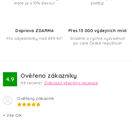
máte je s 10% slevou!
platby!
k
y
v
ý
Doprava ZDARMA
Přes 13 000 výdejních míst
p
Pro objednávky nad 699 Kč!
Snadné a rychlé vyzvednutí
po celé České republice!
i
s
u
Ověřeno zákazníky
4.9
49
recenzí.
Zobrazit všechny recenze
Ověřený zákazník
+ Vše OK