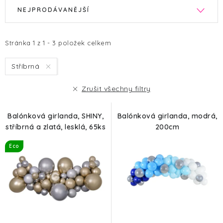
V
Ř
NEJPRODÁVANĚJŠÍ
ý
a
p
z
i
e
Stránka
1
z
1
-
3
položek celkem
s
n
Stříbrná
p
í
r
p
Zrušit všechny filtry
o
r
d
o
Balónková girlanda, SHINY,
Balónková girlanda, modrá,
u
d
stříbrná a zlatá, lesklá, 65ks
200cm
k
u
Eco
t
k
ů
t
ů