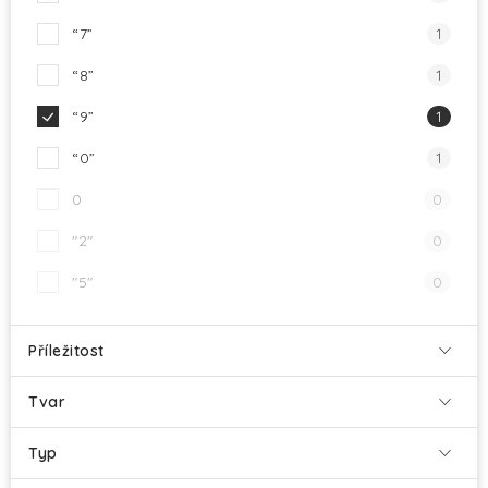
“7”
1
“8”
1
“9”
1
“0”
1
0
0
"2"
0
"5"
0
Příležitost
Tvar
Typ