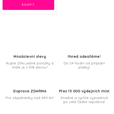
O
v
l
á
d
Množstevní slevy
Ihned odesíláme!
a
Kupte 20ks jedné položky a
Do 24 hodin od připsání
máte je s 10% slevou!
platby!
c
í
p
r
Doprava ZDARMA
Přes 13 000 výdejních míst
v
Pro objednávky nad 699 Kč!
Snadné a rychlé vyzvednutí
k
po celé České republice!
y