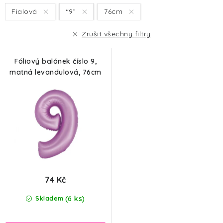
s
n
Fialová
“9”
76cm
p
í
r
p
Zrušit všechny filtry
o
r
d
o
Fóliový balónek číslo 9,
u
d
matná levandulová, 76cm
k
u
t
k
ů
t
ů
74 Kč
(6 ks)
Skladem