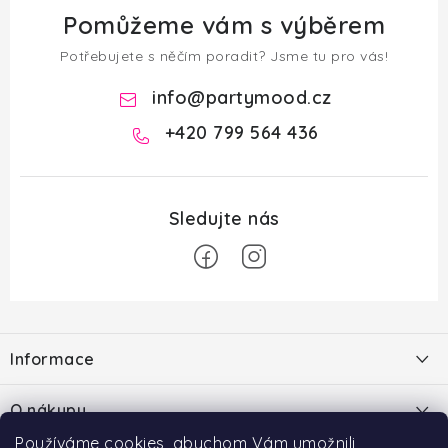
Pomůžeme vám s výběrem
Potřebujete s něčím poradit? Jsme tu pro vás!
info
@
partymood.cz
+420 799 564 436
Z
á
Informace
p
a
O nás
O nákupu
t
Blog
Používáme cookies, abychom Vám umožnili