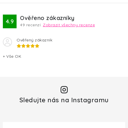
v
ý
p
Ověřeno zákazníky
4.9
i
49
recenzí.
Zobrazit všechny recenze
s
u
Ověřený zákazník
+ Vše OK
Sledujte nás na Instagramu