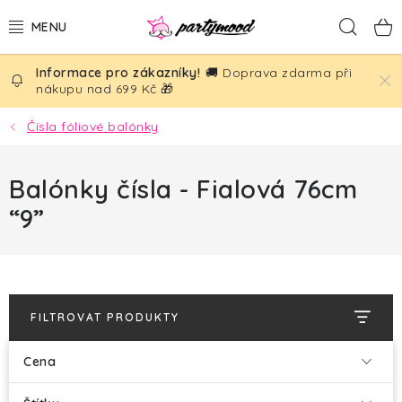
Přejít
Hled
na
obsah
🚚 Doprava zdarma při
BALÓNKY
nákupu nad 699 Kč 🎁
PÁRTY DEKORACE
Čísla fóliové balónky
PÁRTY DOPLŇKY
Balónky čísla - Fialová 76cm
“9”
TÉMATA
NAROZENINY
SVATBA
FILTROVAT PRODUKTY
AKČNÍ CENY!
Cena