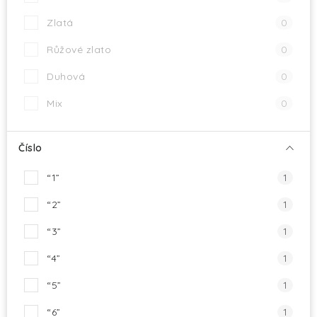
Zlatá
0
Růžové zlato
0
Duhová
0
Mix
0
Číslo
“1”
1
“2”
1
“3”
1
“4”
1
“5”
1
“6”
1