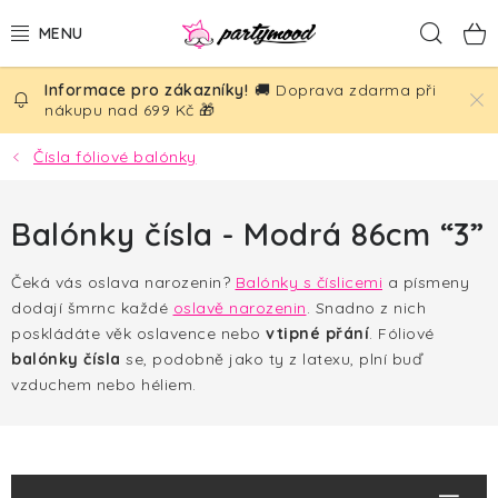
Přejít
Hled
na
obsah
🚚 Doprava zdarma při
BALÓNKY
nákupu nad 699 Kč 🎁
PÁRTY DEKORACE
Čísla fóliové balónky
PÁRTY DOPLŇKY
Balónky čísla - Modrá 86cm “3”
TÉMATA
Čeká vás oslava narozenin?
Balónky s číslicemi
a písmeny
dodají šmrnc každé
oslavě narozenin
. Snadno z nich
NAROZENINY
poskládáte věk oslavence nebo
vtipné přání
.
Fóliové
balónky čísla
se, podobně jako ty z latexu, plní buď
SVATBA
vzduchem nebo héliem.
AKČNÍ CENY!