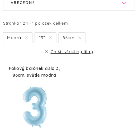
ABECEDNĚ
ý
a
p
z
i
e
Stránka
1
z
1
-
1
položek celkem
s
n
Modrá
“3”
86cm
p
í
r
p
Zrušit všechny filtry
o
r
d
o
Fóliový balónek číslo 3,
u
d
86cm, světle modrá
k
u
t
k
ů
t
ů