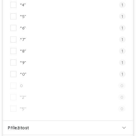
“4”
1
“5”
1
“6”
1
“7”
1
“8”
1
“9”
1
“0”
1
0
0
"2"
0
"5"
0
Příležitost