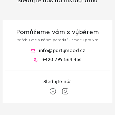
Sledujte nás na Instagramu
Pomůžeme vám s výběrem
Potřebujete s něčím poradit? Jsme tu pro vás!
info
@
partymood.cz
+420 799 564 436
Z
á