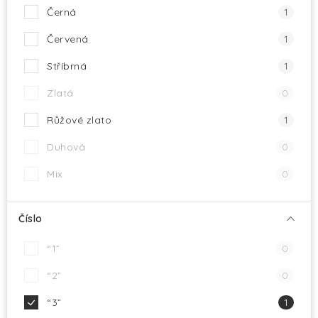
Černá
1
Červená
1
Stříbrná
1
Zlatá
0
Růžové zlato
1
Duhová
0
Mix
0
Číslo
“1”
0
“2”
0
“3”
1