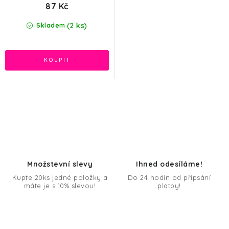
87 Kč
(2 ks)
Skladem
O
v
l
á
d
Množstevní slevy
Ihned odesíláme!
a
Kupte 20ks jedné položky a
Do 24 hodin od připsání
máte je s 10% slevou!
platby!
c
í
p