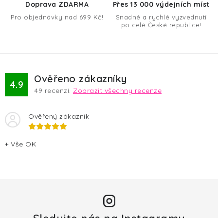
r
Doprava ZDARMA
Přes 13 000 výdejních míst
v
Pro objednávky nad 699 Kč!
Snadné a rychlé vyzvednutí
k
po celé České republice!
y
v
ý
p
Ověřeno zákazníky
4.9
i
49
recenzí.
Zobrazit všechny recenze
s
u
Ověřený zákazník
+ Vše OK