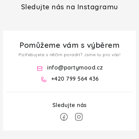
Sledujte nás na Instagramu
Pomůžeme vám s výběrem
Potřebujete s něčím poradit? Jsme tu pro vás!
info
@
partymood.cz
+420 799 564 436
Z