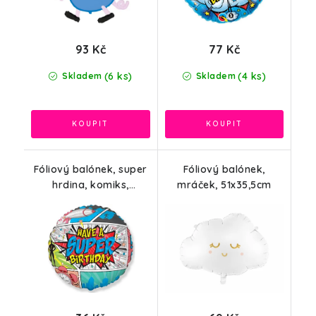
93 Kč
77 Kč
(6 ks)
(4 ks)
Skladem
Skladem
Fóliový balónek, super
Fóliový balónek,
hrdina, komiks,
mráček, 51x35,5cm
narozeninový, 48cm,
bez obalu