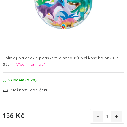
HALLOWEEN
SILVESTR
VÁNOCE
Kontakt
O nás
Doprava a platba
Vrácení zboží a reklamace
Blog
Fóliový balónek s potiskem dinosaurů. Velikost balónku je
Hodnocení obchodu
56cm.
Více informací
(5 ks)
Skladem
Možnosti doručení
156 Kč
Měrná cena: