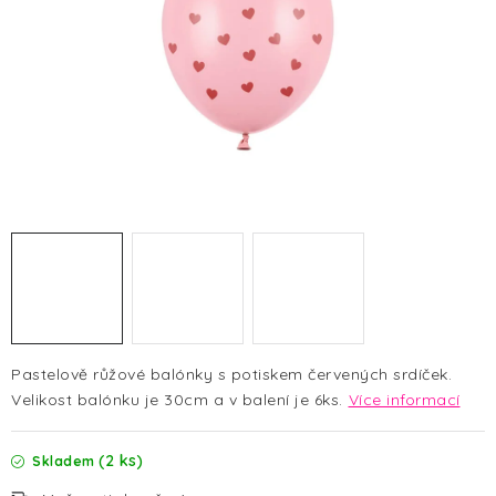
HALLOWEEN
SILVESTR
VÁNOCE
Kontakt
O nás
Doprava a platba
Vrácení zboží a reklamace
Blog
Hodnocení obchodu
Pastelově růžové balónky s potiskem červených srdíček.
Velikost balónku je 30cm a v balení je 6ks.
Více informací
(2 ks)
Skladem