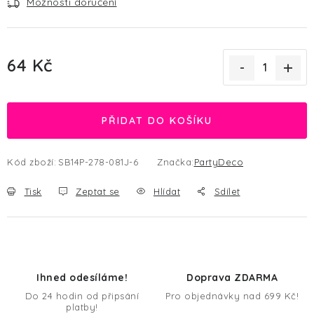
Možnosti doručení
64 Kč
Měrná cena:
PŘIDAT DO KOŠÍKU
Kód zboží:
SB14P-278-081J-6
Značka:
PartyDeco
Tisk
Zeptat se
Hlídat
Sdílet
Ihned odesíláme!
Doprava ZDARMA
Do 24 hodin od připsání
Pro objednávky nad 699 Kč!
platby!