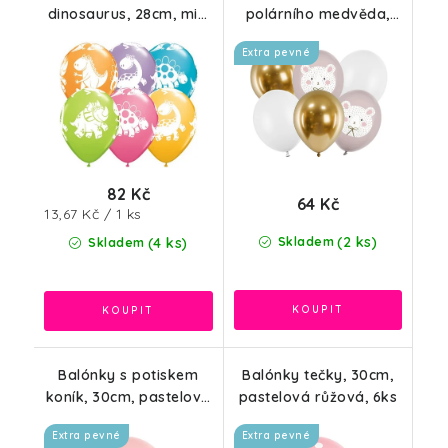
dinosaurus, 28cm, mix,
polárního medvěda,
6ks
30cm, mix, 6ks
Extra pevné
82 Kč
64 Kč
Měrná
13,67 Kč / 1 ks
cena:
(2 ks)
(4 ks)
Skladem
Skladem
Balónky s potiskem
Balónky tečky, 30cm,
koník, 30cm, pastelová
pastelová růžová, 6ks
růžová, 6ks
Extra pevné
Extra pevné