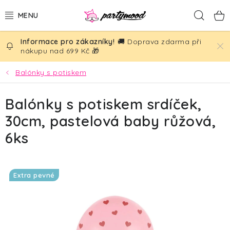
Přejít
Hled
na
obsah
🚚 Doprava zdarma při
BALÓNKY
nákupu nad 699 Kč 🎁
PÁRTY DEKORACE
Balónky s potiskem
PÁRTY DOPLŇKY
Balónky s potiskem srdíček,
30cm, pastelová baby růžová,
TÉMATA
6ks
NAROZENINY
Extra pevné
SVATBA
AKČNÍ CENY!