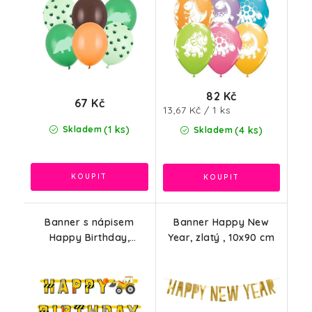
82 Kč
67 Kč
Měrná
13,67 Kč / 1 ks
cena:
(1 ks)
Skladem
(4 ks)
Skladem
Banner s nápisem
Banner Happy New
Happy Birthday,
Year, zlatý , 10x90 cm
stavební stroje, 2,2m