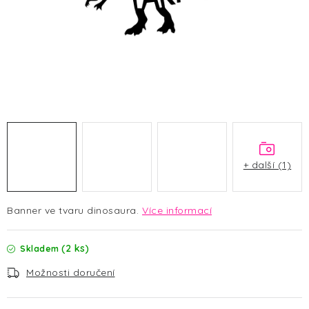
HALLOWEEN
SILVESTR
VÁNOCE
Kontakt
O nás
Doprava a platba
Vrácení zboží a reklamace
Blog
Hodnocení obchodu
+ další (1)
Banner ve tvaru dinosaura.
Více informací
(2 ks)
Skladem
Možnosti doručení