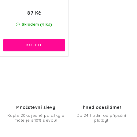
87 Kč
(4 ks)
Skladem
O
v
l
á
d
Množstevní slevy
Ihned odesíláme!
a
Kupte 20ks jedné položky a
Do 24 hodin od připsání
máte je s 10% slevou!
platby!
c
í