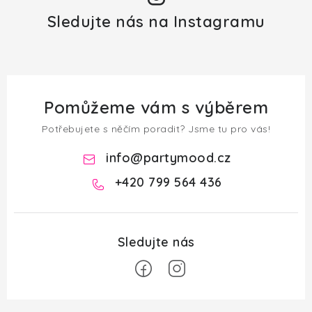
Sledujte nás na Instagramu
Pomůžeme vám s výběrem
Potřebujete s něčím poradit? Jsme tu pro vás!
info
@
partymood.cz
+420 799 564 436
Z