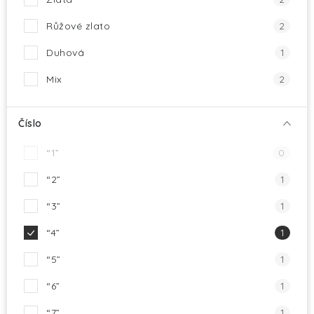
Růžové zlato
2
Duhová
1
Mix
2
Číslo
“1”
0
“2”
1
“3”
1
“4”
1
“5”
1
“6”
1
“7”
1