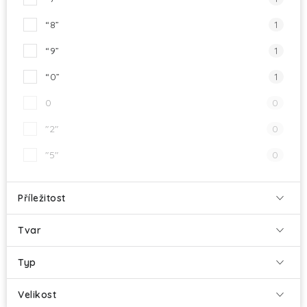
“8”
1
“9”
1
“0”
1
0
0
"2"
0
"5"
0
Příležitost
Tvar
Typ
Velikost