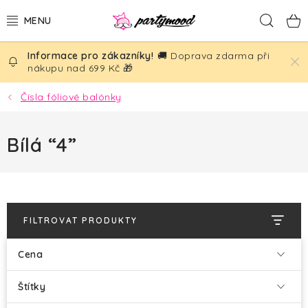
Přejít
Hled
na
obsah
🚚 Doprava zdarma při
BALÓNKY
nákupu nad 699 Kč 🎁
PÁRTY DEKORACE
Čísla fóliové balónky
PÁRTY DOPLŇKY
Bílá “4”
TÉMATA
NAROZENINY
FILTROVAT PRODUKTY
SVATBA
Cena
AKČNÍ CENY!
Štítky