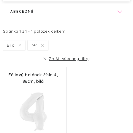
V
Ř
ABECEDNĚ
ý
a
p
z
i
e
Stránka
1
z
1
-
1
položek celkem
s
n
Bílá
“4”
p
í
r
p
Zrušit všechny filtry
o
r
d
o
Fóliový balónek číslo 4,
u
d
86cm, bílá
k
u
t
k
ů
t
ů