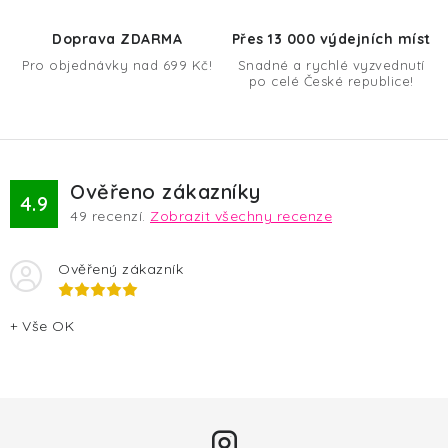
p
r
Doprava ZDARMA
Přes 13 000 výdejních míst
v
Pro objednávky nad 699 Kč!
Snadné a rychlé vyzvednutí
k
po celé České republice!
y
v
ý
p
Ověřeno zákazníky
4.9
i
49
recenzí.
Zobrazit všechny recenze
s
u
Ověřený zákazník
+ Vše OK