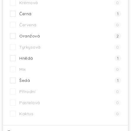
Krémová
0
Černá
1
Červená
0
Oranžová
2
Tyrkysová
0
Hnědá
1
Mix
0
Šedá
1
Přírodní
0
Pastelová
0
Kaktus
0