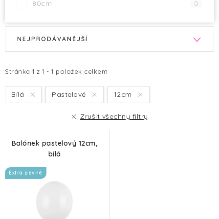
80cm
0
V
Ř
NEJPRODÁVANĚJŠÍ
ý
a
p
z
i
e
Stránka
1
z
1
-
1
položek celkem
s
n
Bílá
Pastelové
12cm
p
í
r
p
Zrušit všechny filtry
o
r
d
o
Balónek pastelový 12cm,
u
d
bílá
k
u
Extra pevné
t
k
ů
t
ů