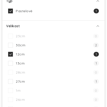
Typ
Pastelové
1
Velikost
23cm
0
30cm
2
12cm
1
13cm
1
28cm
0
27cm
1
1m
0
26cm
0