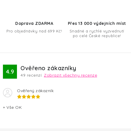
í
p
r
Doprava ZDARMA
Přes 13 000 výdejních míst
v
Pro objednávky nad 699 Kč!
Snadné a rychlé vyzvednutí
k
po celé České republice!
y
v
ý
p
Ověřeno zákazníky
4.9
i
49
recenzí.
Zobrazit všechny recenze
s
u
Ověřený zákazník
+ Vše OK