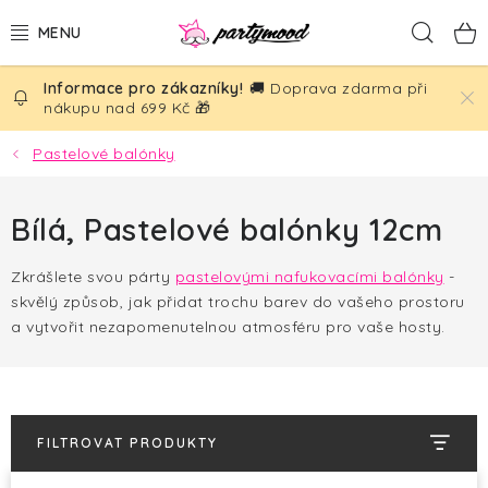
Přejít
Hled
na
obsah
🚚 Doprava zdarma při
BALÓNKY
nákupu nad 699 Kč 🎁
PÁRTY DEKORACE
Pastelové balónky
PÁRTY DOPLŇKY
Bílá, Pastelové balónky 12cm
TÉMATA
Zkrášlete svou párty
pastelovými nafukovacími balónky
-
skvělý způsob, jak přidat trochu barev do vašeho prostoru
NAROZENINY
a vytvořit nezapomenutelnou atmosféru pro vaše hosty.
SVATBA
AKČNÍ CENY!
FILTROVAT PRODUKTY