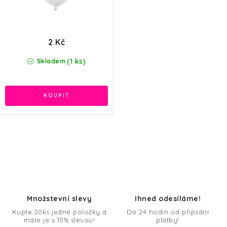
2 Kč
(1 ks)
Skladem
O
v
l
á
d
Množstevní slevy
Ihned odesíláme!
a
Kupte 20ks jedné položky a
Do 24 hodin od připsání
máte je s 10% slevou!
platby!
c