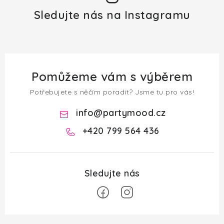
Sledujte nás na Instagramu
Pomůžeme vám s výběrem
Potřebujete s něčím poradit? Jsme tu pro vás!
info
@
partymood.cz
+420 799 564 436
Z