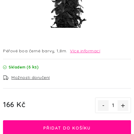
HALLOWEEN
SILVESTR
VÁNOCE
Kontakt
O nás
Doprava a platba
Péřové boa černé barvy, 1,8m.
Více informací
Vrácení zboží a reklamace
Blog
Hodnocení obchodu
(6 ks)
Skladem
Možnosti doručení
166 Kč
Měrná cena:
PŘIDAT DO KOŠÍKU