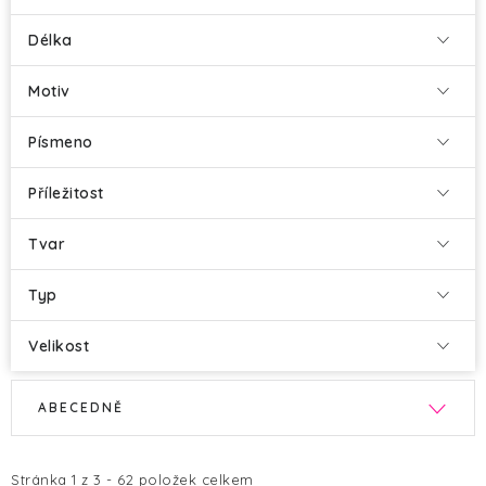
Délka
Motiv
Písmeno
Příležitost
Tvar
Typ
Velikost
V
Ř
ABECEDNĚ
ý
a
p
z
i
e
Stránka
1
z
3
-
62
položek celkem