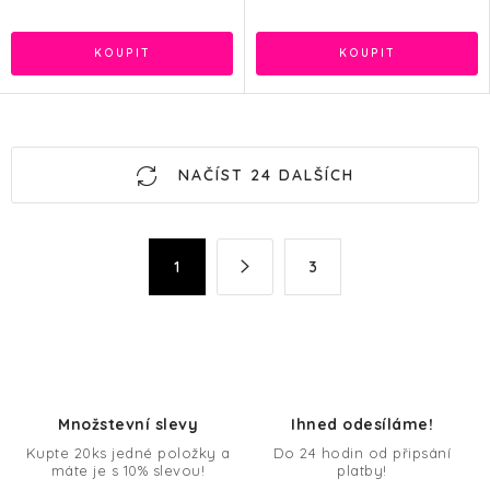
O
NAČÍST 24 DALŠÍCH
v
l
á
S
1
3
d
t
a
r
c
á
n
í
k
p
o
r
Množstevní slevy
Ihned odesíláme!
v
v
Kupte 20ks jedné položky a
Do 24 hodin od připsání
á
k
máte je s 10% slevou!
platby!
n