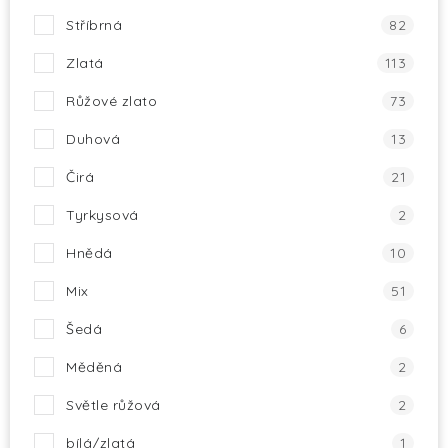
Stříbrná
82
Zlatá
113
Růžové zlato
73
Duhová
13
Čirá
21
Tyrkysová
2
Hnědá
10
Mix
51
Šedá
6
Měděná
2
Světle růžová
2
bílá/zlatá
1