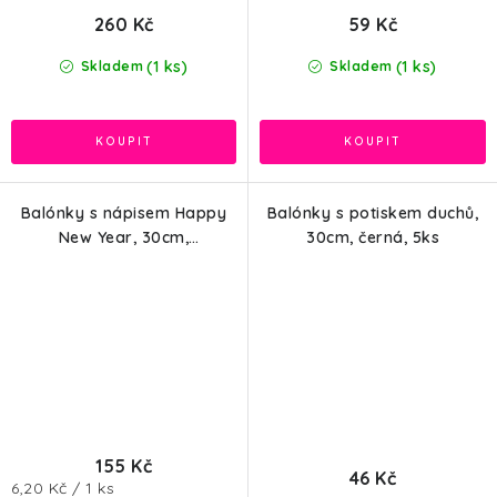
260 Kč
59 Kč
(1 ks)
(1 ks)
Skladem
Skladem
Balónky s nápisem Happy
Balónky s potiskem duchů,
New Year, 30cm,
30cm, černá, 5ks
zlatá/stříbrná/černá, 25ks
155 Kč
46 Kč
Měrná
6,20 Kč / 1 ks