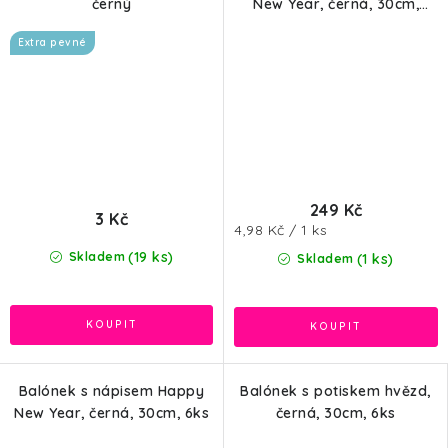
černý
New Year, černá, 30cm,
50ks
Extra pevné
249 Kč
3 Kč
Měrná
4,98 Kč / 1 ks
cena:
(19 ks)
Skladem
(1 ks)
Skladem
Balónek s nápisem Happy
Balónek s potiskem hvězd,
New Year, černá, 30cm, 6ks
černá, 30cm, 6ks