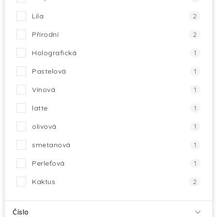
Lila
2
Přírodní
2
Holografická
1
Pastelová
1
Vínová
1
latte
1
olivová
1
smetanová
1
Perleťová
1
Kaktus
2
Číslo