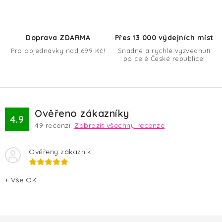
y
í
v
ý
Doprava ZDARMA
Přes 13 000 výdejních míst
p
Pro objednávky nad 699 Kč!
Snadné a rychlé vyzvednutí
i
po celé České republice!
s
u
Ověřeno zákazníky
4.9
49
recenzí.
Zobrazit všechny recenze
Ověřený zákazník
+ Vše OK