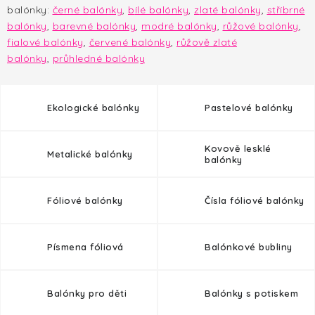
HALLOWEEN
balónky:
černé balónky
,
b
ílé balónky
,
z
laté balónky
,
s
tříbrné
balónky
,
barevné balónky
,
modré balónky
,
růžové balónky
,
SILVESTR
f
ialové balónky
,
červené balónky
,
r
ůžově zlaté
balónky
,
průhledné balónky
VÁNOCE
Ekologické balónky
Pastelové balónky
Kontakt
O nás
Doprava a platba
Vrácení zboží a reklamace
Blog
Kovově lesklé
Metalické balónky
Hodnocení obchodu
balónky
Fóliové balónky
Čísla fóliové balónky
Písmena fóliová
Balónkové bubliny
Balónky pro děti
Balónky s potiskem