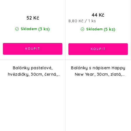
44 Kč
52 Kč
Měrná
8,80 Kč / 1 ks
cena:
(3 ks)
Skladem
(5 ks)
Skladem
Balónky pastelové,
Balónky s nápisem Happy
hvězdičky, 30cm, černá,
New Year, 30cm, zlatá,
25ks
stříbrná, černá, 6ks