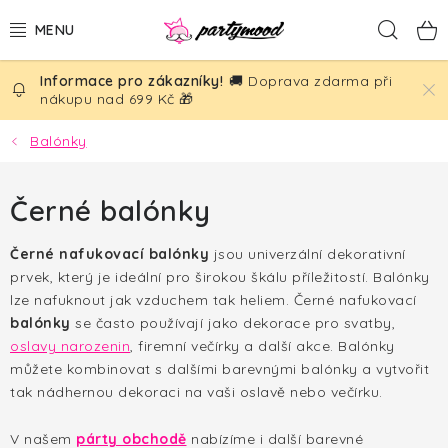
Přejít
Hled
na
obsah
🚚 Doprava zdarma při
BALÓNKY
nákupu nad 699 Kč 🎁
PÁRTY DEKORACE
Balónky
PÁRTY DOPLŇKY
Černé balónky
TÉMATA
Černé nafukovací balónky
jsou univerzální dekorativní
prvek, který je ideální pro širokou škálu příležitostí. Balónky
NAROZENINY
lze nafuknout jak vzduchem tak heliem. Černé nafukovací
balónky
se často používají jako dekorace pro svatby,
SVATBA
oslavy narozenin
, firemní večírky a další akce.
Balónky
můžete kombinovat s dalšími barevnými balónky a vytvořit
tak nádhernou dekoraci na vaši oslavě nebo večírku.
AKČNÍ CENY!
V našem
párty obchodě
nabízíme i další barevné