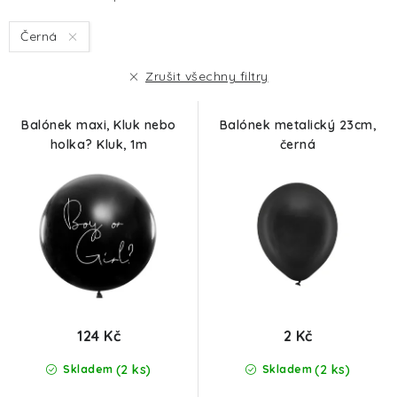
s
n
Černá
p
í
r
p
Zrušit všechny filtry
o
r
d
o
Balónek maxi, Kluk nebo
Balónek metalický 23cm,
u
d
holka? Kluk, 1m
černá
k
u
t
k
ů
t
ů
124 Kč
2 Kč
(2 ks)
(2 ks)
Skladem
Skladem