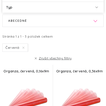
Typ
V
Ř
ABECEDNĚ
ý
a
p
z
i
e
Stránka
1
z
1
-
3
položek celkem
s
n
Červená
p
í
r
p
Zrušit všechny filtry
o
r
d
o
Organza, červená, 0,16x9m
Organza, červená, 0,36x9m
u
d
k
u
t
k
ů
t
ů