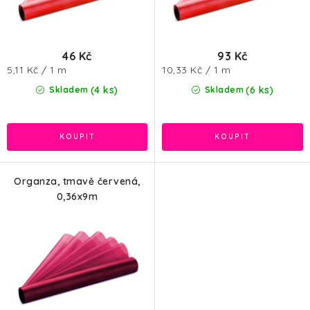
46 Kč
93 Kč
Měrná
Měrná
5,11 Kč / 1 m
10,33 Kč / 1 m
cena:
cena:
(4 ks)
(6 ks)
Skladem
Skladem
Organza, tmavě červená,
0,36x9m