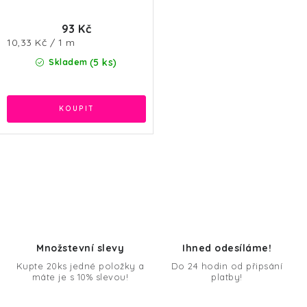
93 Kč
Měrná
10,33 Kč / 1 m
cena:
(5 ks)
Skladem
O
v
l
á
d
Množstevní slevy
Ihned odesíláme!
a
Kupte 20ks jedné položky a
Do 24 hodin od připsání
máte je s 10% slevou!
platby!
c
í