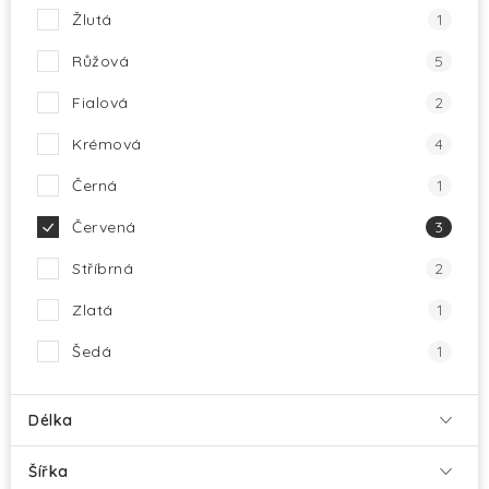
Žlutá
1
Růžová
5
Fialová
2
Krémová
4
Černá
1
Červená
3
Stříbrná
2
Zlatá
1
Šedá
1
Délka
Šířka