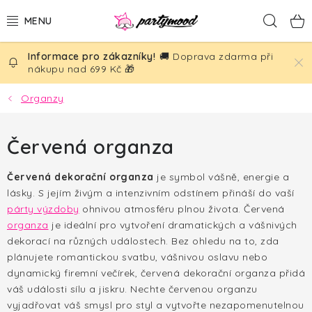
Přejít
Hled
na
obsah
🚚 Doprava zdarma při
BALÓNKY
nákupu nad 699 Kč 🎁
PÁRTY DEKORACE
Organzy
PÁRTY DOPLŇKY
Červená organza
TÉMATA
Červená dekorační organza
je symbol vášně, energie a
lásky. S jejím živým a intenzivním odstínem přináší do vaší
NAROZENINY
párty výzdoby
ohnivou atmosféru plnou života. Červená
organza
je ideální pro vytvoření dramatických a vášnivých
SVATBA
dekorací na různých událostech. Bez ohledu na to, zda
plánujete romantickou svatbu, vášnivou oslavu nebo
dynamický firemní večírek, červená dekorační organza přidá
AKČNÍ CENY!
váš události sílu a jiskru. Nechte červenou organzu
vyjadřovat váš smysl pro styl a vytvořte nezapomenutelnou