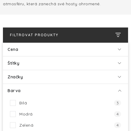
HALLOWEEN
atmosféru, která zanechá své hosty ohromené.
SILVESTR
VÁNOCE
FILTROVAT PRODUKTY
Kontakt
O nás
Doprava a platba
Cena
Vrácení zboží a reklamace
Blog
Štítky
Hodnocení obchodu
Značky
Barva
Bílá
3
Modrá
4
Zelená
4