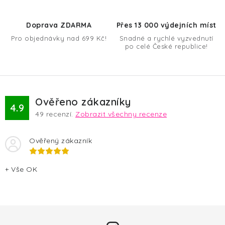
p
r
Doprava ZDARMA
Přes 13 000 výdejních míst
v
Pro objednávky nad 699 Kč!
Snadné a rychlé vyzvednutí
k
po celé České republice!
y
v
ý
p
Ověřeno zákazníky
4.9
i
49
recenzí.
Zobrazit všechny recenze
s
u
Ověřený zákazník
+ Vše OK