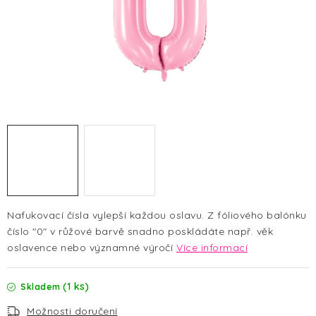
HALLOWEEN
SILVESTR
VÁNOCE
Kontakt
O nás
Doprava a platba
Vrácení zboží a reklamace
Blog
Hodnocení obchodu
Nafukovací čísla vylepší každou oslavu. Z fóliového balónku
číslo "0" v růžové barvě
snadno poskládáte např. věk
oslavence nebo významné výročí
Více informací
(1 ks)
Skladem
Možnosti doručení