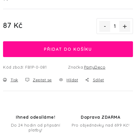
87 Kč
Měrná cena:
PŘIDAT DO KOŠÍKU
Kód zboží:
FB1P-0-081
Značka:
PartyDeco
Tisk
Zeptat se
Hlídat
Sdílet
Ihned odesíláme!
Doprava ZDARMA
Do 24 hodin od připsání
Pro objednávky nad 699 Kč!
platby!