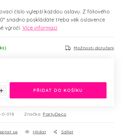
ovací číslo vylepší každou oslavu. Z fóliového
"0"
snadno poskládáte třeba věk oslavence
 výročí.
Více informací
ks)
Možnosti doručení
:
PŘIDAT DO KOŠÍKU
-0-018
Značka:
PartyDeco
eptat se
Hlídat
Sdílet