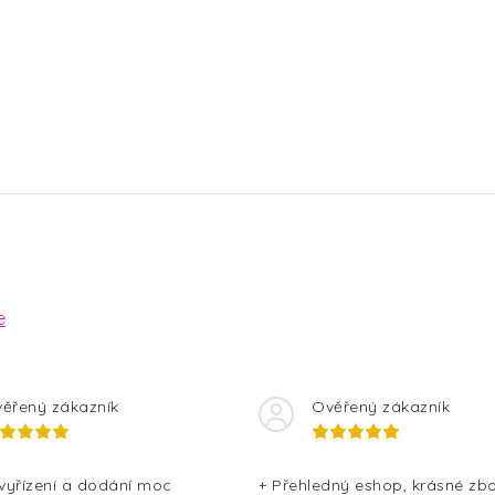
e
ěřený zákazník
Ověřený zákazník
 vyřízení a dodání moc
+ Přehledný eshop, krásné zbo