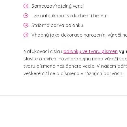
Samouzavíratelný ventil
Lze nafouknout vzduchem i heliem
Stříbrná barva balónku
Vhodný jako dekorace narozenin, výročí n
Nafukovací čísla i
balónky ve tvaru písmen
vyl
slavíte otevření nové prodejny nebo výročí spo
tvaru písmena nešlápnete vedle. V našem pár
veškeré číšlice a písmena v různých barvách.