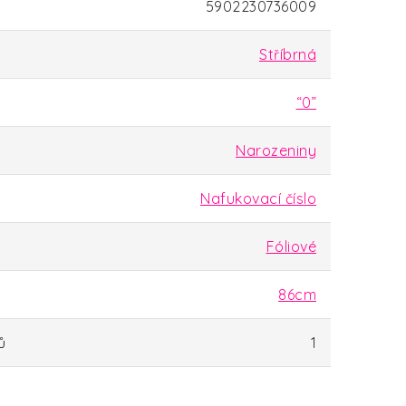
5902230736009
Stříbrná
“0”
Narozeniny
Nafukovací číslo
Fóliové
86cm
ů
1