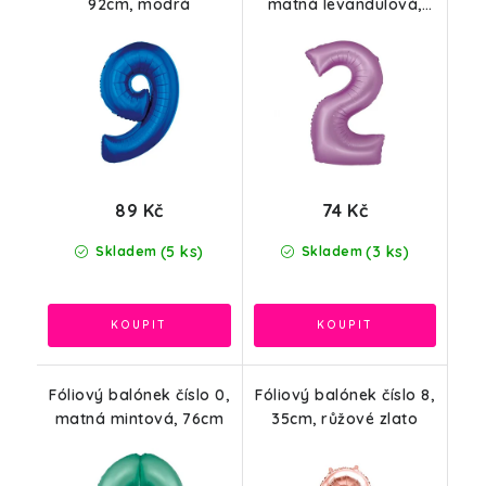
92cm, modrá
matná levandulová,
76cm
89 Kč
74 Kč
(5 ks)
(3 ks)
Skladem
Skladem
Fóliový balónek číslo 0,
Fóliový balónek číslo 8,
matná mintová, 76cm
35cm, růžové zlato