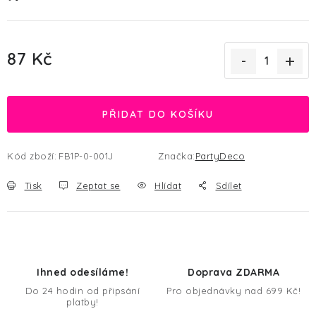
87 Kč
Měrná cena:
PŘIDAT DO KOŠÍKU
Kód zboží:
FB1P-0-001J
Značka:
PartyDeco
Tisk
Zeptat se
Hlídat
Sdílet
Ihned odesíláme!
Doprava ZDARMA
Do 24 hodin od připsání
Pro objednávky nad 699 Kč!
platby!