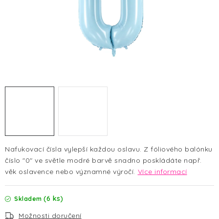
HALLOWEEN
SILVESTR
VÁNOCE
Kontakt
O nás
Doprava a platba
Vrácení zboží a reklamace
Blog
Hodnocení obchodu
Nafukovací čísla vylepší každou oslavu. Z fóliového balónku
číslo "0" ve světle modré barvě
snadno poskládáte např.
věk oslavence nebo významné výročí.
Více informací
(6 ks)
Skladem
Možnosti doručení