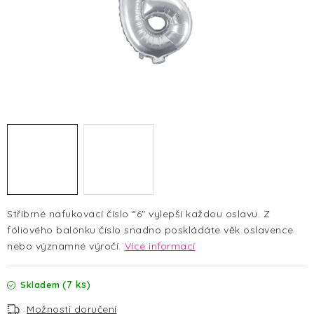
HALLOWEEN
SILVESTR
VÁNOCE
Kontakt
O nás
Doprava a platba
Vrácení zboží a reklamace
Blog
Hodnocení obchodu
Stříbrné nafukovací číslo “6" vylepší každou oslavu. Z
fóliového balónku číslo
snadno poskládáte věk oslavence
nebo významné výročí.
Více informací
(7 ks)
Skladem
Možnosti doručení