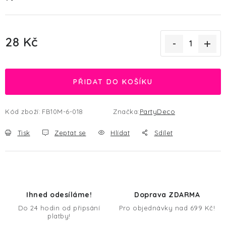
28 Kč
Měrná cena:
PŘIDAT DO KOŠÍKU
Kód zboží:
FB10M-6-018
Značka:
PartyDeco
Tisk
Zeptat se
Hlídat
Sdílet
Ihned odesíláme!
Doprava ZDARMA
Do 24 hodin od připsání
Pro objednávky nad 699 Kč!
platby!