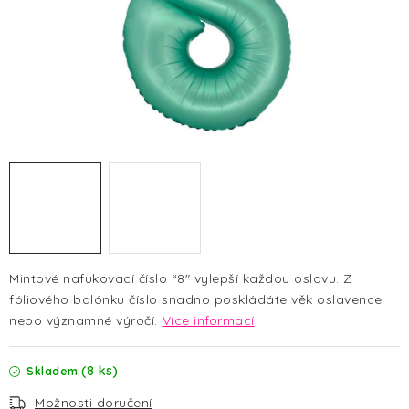
HALLOWEEN
SILVESTR
VÁNOCE
Kontakt
O nás
Doprava a platba
Vrácení zboží a reklamace
Blog
Hodnocení obchodu
Mintové nafukovací číslo “8" vylepší každou oslavu. Z
fóliového balónku číslo
snadno poskládáte věk oslavence
nebo významné výročí.
Více informací
(8 ks)
Skladem
Možnosti doručení