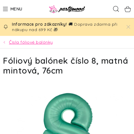
Přejít
Hled
na
obsah
🚚 Doprava zdarma při
BALÓNKY
nákupu nad 699 Kč 🎁
PÁRTY DEKORACE
Čísla fóliové balónky
PÁRTY DOPLŇKY
Fóliový balónek číslo 8, matná
mintová, 76cm
TÉMATA
NAROZENINY
SVATBA
AKČNÍ CENY!