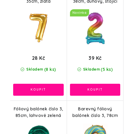
35cm, zlatá
38cm, duhový, stojící
Novinka
28 Kč
39 Kč
(8 ks)
(5 ks)
Skladem
Skladem
Fóliový balónek číslo 3,
Barevný fóliový
85cm, lahvově zelená
balónek číslo 3, 78cm