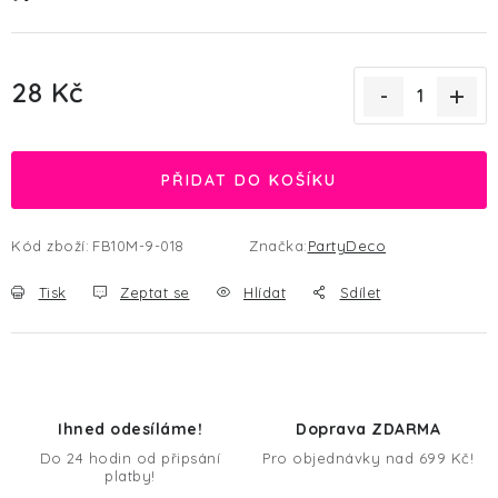
28 Kč
Měrná cena:
PŘIDAT DO KOŠÍKU
Kód zboží:
FB10M-9-018
Značka:
PartyDeco
Tisk
Zeptat se
Hlídat
Sdílet
Ihned odesíláme!
Doprava ZDARMA
Do 24 hodin od připsání
Pro objednávky nad 699 Kč!
platby!