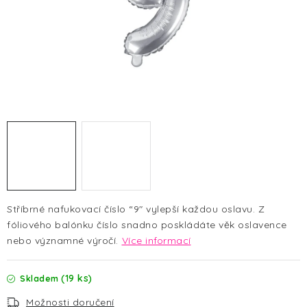
HALLOWEEN
SILVESTR
VÁNOCE
Kontakt
O nás
Doprava a platba
Vrácení zboží a reklamace
Blog
Hodnocení obchodu
Stříbrné nafukovací číslo “9" vylepší každou oslavu. Z
fóliového balónku číslo
snadno poskládáte věk oslavence
nebo významné výročí.
Více informací
(19 ks)
Skladem
Možnosti doručení