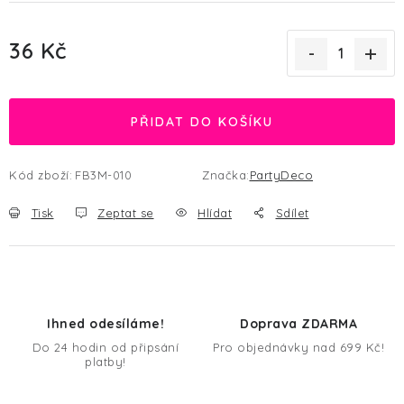
36 Kč
Měrná cena:
PŘIDAT DO KOŠÍKU
Kód zboží:
FB3M-010
Značka:
PartyDeco
Tisk
Zeptat se
Hlídat
Sdílet
Ihned odesíláme!
Doprava ZDARMA
Do 24 hodin od připsání
Pro objednávky nad 699 Kč!
platby!