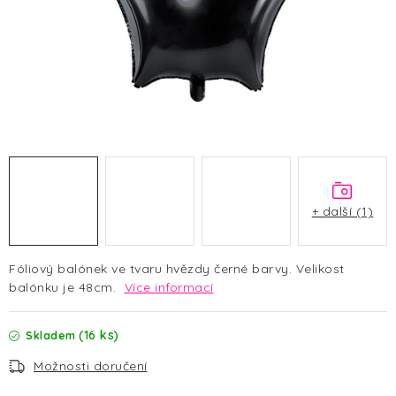
HALLOWEEN
SILVESTR
VÁNOCE
Kontakt
O nás
Doprava a platba
Vrácení zboží a reklamace
Blog
Hodnocení obchodu
+ další (1)
Fóliový balónek ve tvaru hvězdy černé barvy. Velikost
balónku je 48cm.
Více informací
(16 ks)
Skladem
Možnosti doručení