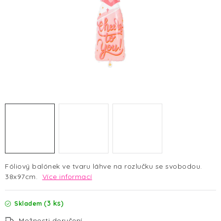
HALLOWEEN
SILVESTR
VÁNOCE
Kontakt
O nás
Doprava a platba
Vrácení zboží a reklamace
Blog
Hodnocení obchodu
Fóliový balónek ve tvaru láhve na rozlučku se svobodou.
38x97cm.
Více informací
(3 ks)
Skladem
Možnosti doručení