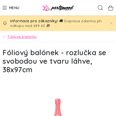
Přejít
Hled
na
obsah
🚚 Doprava zdarma při
BALÓNKY
nákupu nad 699 Kč 🎁
PÁRTY DEKORACE
Fóliové balónky
PÁRTY DOPLŇKY
Fóliový balónek - rozlučka se
svobodou ve tvaru láhve,
TÉMATA
38x97cm
NAROZENINY
SVATBA
AKČNÍ CENY!