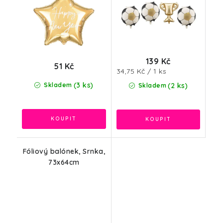
139 Kč
51 Kč
Měrná
34,75 Kč / 1 ks
cena:
(3 ks)
Skladem
(2 ks)
Skladem
Fóliový balónek, Srnka,
73x64cm