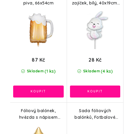
piva, 66x54cm
zajíček, bílý, 40x19cm,
bez obalu
87 Kč
28 Kč
(1 ks)
(4 ks)
Skladem
Skladem
Fóliový balónek,
Sada fóliových
hvězda s nápisem
balónků, Fotbalové
Happy New Year, zlatá,
míče a zlatý pohár, 4ks
47x50