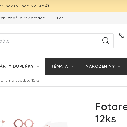
ři nákupu nad 699 Kč 🎁
ení zboží a reklamace
Blog
Hodnocení obchodu
ÁRTY DOPLŇKY
TÉMATA
NAROZENINY
izity na svatbu, 12ks
Fotore
12ks