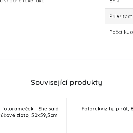
ou vhodné také jako
EAN
Příležitost
Počet kus
Související produkty
e fotorámeček - She said
Fotorekvizity, pirát, 
 růžové zlato, 50x59,5cm