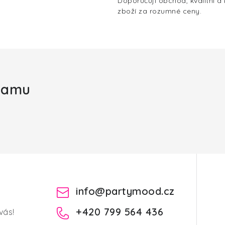
Doporučuji obchod, kvalitní a
zboží za rozumné ceny.
gramu
info
@
partymood.cz
+420 799 564 436
vás!