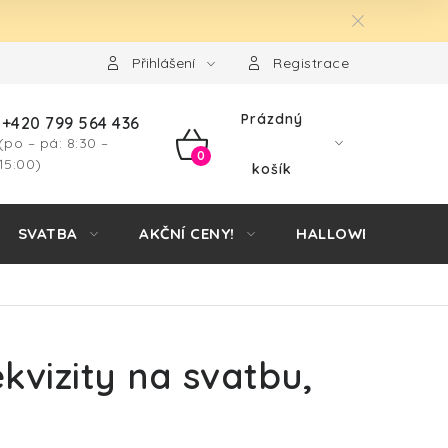
Přihlášení
Registrace
Prázdný
+420 799 564 436
(po – pá: 8:30 –
NÁKUPNÍ
15:00)
košík
KOŠÍK
SVATBA
AKČNÍ CENY!
HALLOWEEN
kvizity na svatbu,