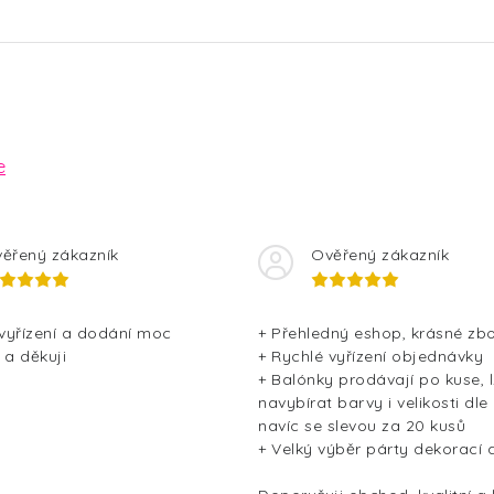
e
ěřený zákazník
Ověřený zákazník
 vyřízení a dodání moc
+ Přehledný eshop, krásné zbo
 a děkuji
+ Rychlé vyřízení objednávky
+ Balónky prodávají po kuse, l
navybírat barvy i velikosti dle
navíc se slevou za 20 kusů
+ Velký výběr párty dekorací 