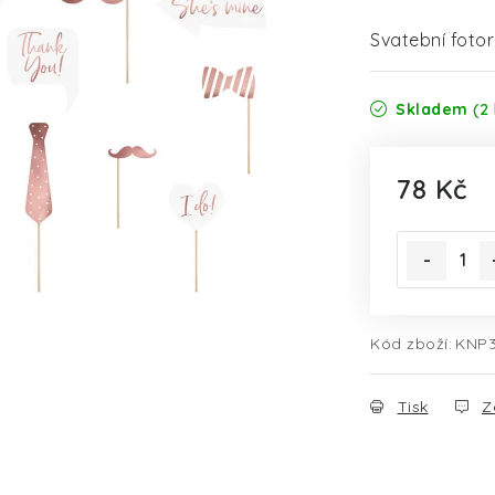
Svatební fotor
Skladem
(2 
78 Kč
Měrná cena
Kód zboží:
KNP
Tisk
Z