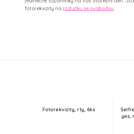
jedinečné vzpomínky na Váš svatební den. Js
fotorekvizity na
rozlučku se svobodou
.
Fotorekvizity, rty, 6ks
Selfi
yes,