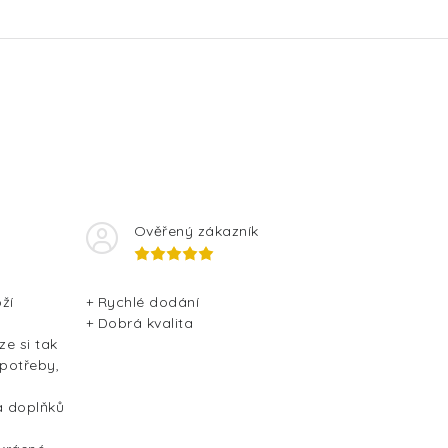
Ověřený zákazník
ží
+ Rychlé dodání
+ Dobrá kvalita
ze si tak
 potřeby,
a doplňků