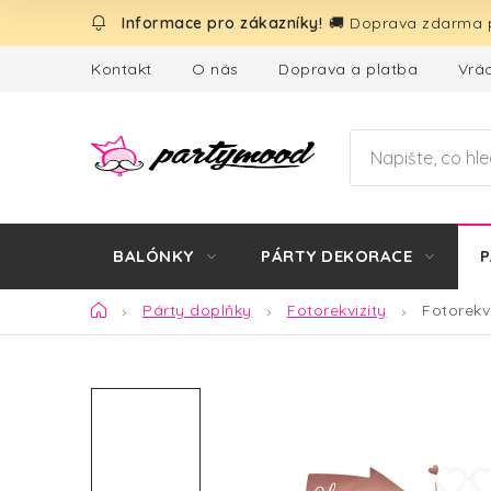
Přejít
🚚 Doprava zdarma p
na
obsah
Kontakt
O nás
Doprava a platba
Vrác
BALÓNKY
PÁRTY DEKORACE
P
Domů
Párty doplňky
Fotorekvizity
Fotorekv