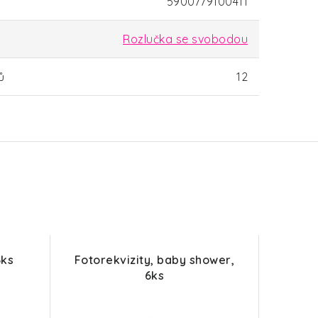
5900779100411
Rozlučka se svobodou
ů
12
6ks
Fotorekvizity, baby shower,
6ks