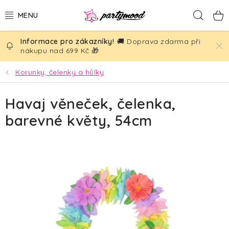
Přejít
Hled
na
obsah
🚚 Doprava zdarma při
BALÓNKY
nákupu nad 699 Kč 🎁
PÁRTY DEKORACE
Korunky, čelenky a hůlky
PÁRTY DOPLŇKY
Havaj věneček, čelenka,
barevné květy, 54cm
TÉMATA
NAROZENINY
SVATBA
AKČNÍ CENY!