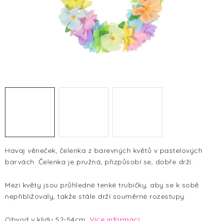
HALLOWEEN
SILVESTR
VÁNOCE
Kontakt
O nás
Doprava a platba
Vrácení zboží a reklamace
Blog
Hodnocení obchodu
Havaj věneček, čelenka z barevných květů v pastelových
barvách. Čelenka je pružná, přizpůsobí se, dobře drží.
Mezi květy jsou průhledné tenké trubičky, aby se k sobě
nepřibližovaly, takže stále drží souměrné rozestupy.
Obvod v klidu 52-54cm.
Více informací