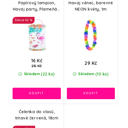
Papírový lampion,
Havaj věnec, barevné
Havaj party, Plameňák,
NEON květy, 1m
14,5x25cm
42 %
16 Kč
29 Kč
28 Kč
(22 ks)
(10 ks)
Skladem
Skladem
Čelenka do vlasů,
tmavě červená, 18cm