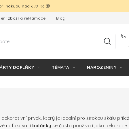
ři nákupu nad 699 Kč 🎁
ení zboží a reklamace
Blog
Hodnocení obchodu
ÁRTY DOPLŇKY
TÉMATA
NAROZENINY
 dekorativní prvek, který je ideální pro širokou škálu přílež
ové nafukovací
balónky
se často používají jako dekorace 