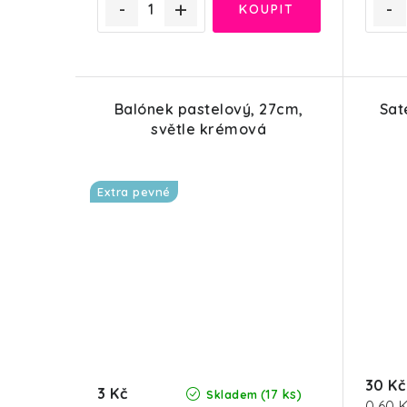
Balónek pastelový, 27cm,
Sat
světle krémová
Extra pevné
30 Kč
3 Kč
(17 ks)
Skladem
Měrn
0,60 