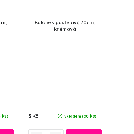
cm,
Balónek pastelový 30cm,
krémová
3 Kč
5 ks)
(38 ks)
Skladem