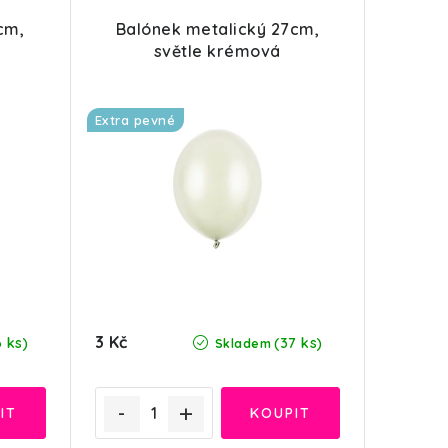
cm,
Balónek metalický 27cm,
světle krémová
Extra pevné
3 Kč
6 ks)
(37 ks)
Skladem