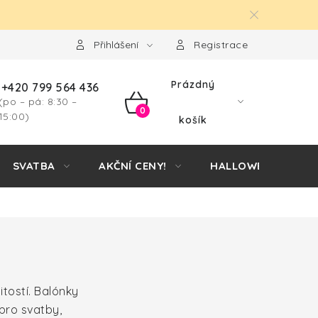
Přihlášení
Registrace
Prázdný
+420 799 564 436
(po – pá: 8:30 –
NÁKUPNÍ
15:00)
košík
KOŠÍK
SVATBA
AKČNÍ CENY!
HALLOWEEN
itostí. Balónky
pro svatby,