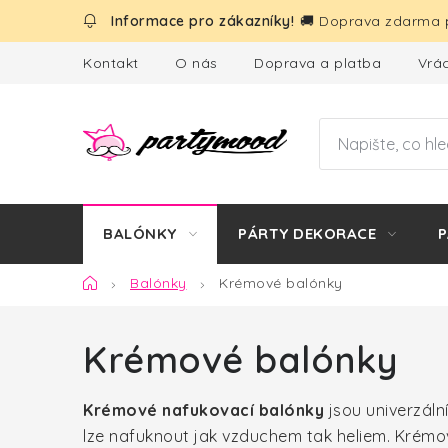
Přejít
🚚 Doprava zdarma p
na
obsah
Kontakt
O nás
Doprava a platba
Vrác
BALÓNKY
PÁRTY DEKORACE
P
Domů
Balónky
Krémové balónky
Krémové balónky
Krémové nafukovací balónky
jsou univerzální
lze nafuknout jak vzduchem tak heliem. Krém