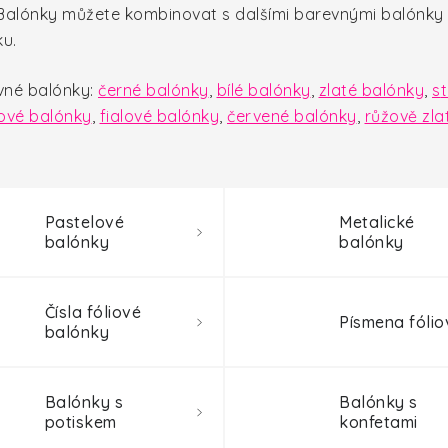
Balónky můžete kombinovat s dalšími barevnými balónky a
rku.
evné balónky:
černé balónky
,
b
ílé balónky
,
z
laté balónky
,
s
t
ové balónky
,
f
ialové balónky
,
červené balónky
,
r
ůžově zla
Pastelové
Metalické
balónky
balónky
Čísla fóliové
Písmena fólio
balónky
Balónky s
Balónky s
potiskem
konfetami