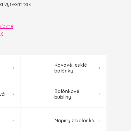
 vytvořit tak
říbrné
té
Kovově lesklé
balónky
Balónkové
vá
bubliny
Nápisy z balónků