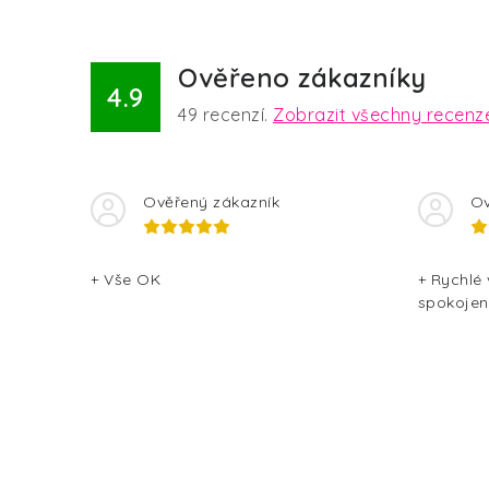
í
p
Ověřeno zákazníky
r
4.9
49
recenzí.
Zobrazit všechny recenz
v
k
y
Ověřený zákazník
Ov
v
ý
+ Vše OK
+ Rychlé
spokojen
p
i
s
u