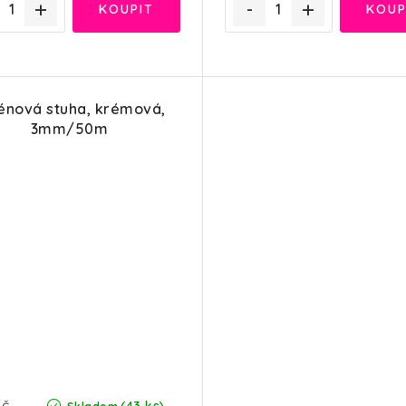
énová stuha, krémová,
3mm/50m
á
Kč