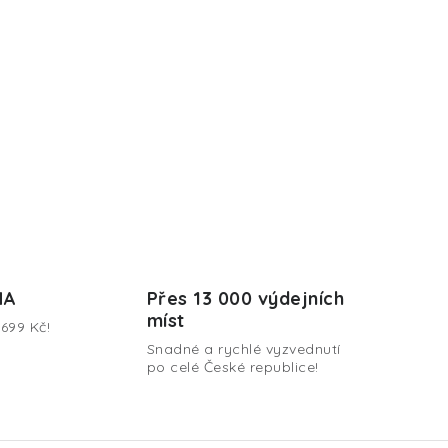
MA
Přes 13 000 výdejních
míst
699 Kč!
Snadné a rychlé vyzvednutí
po celé České republice!