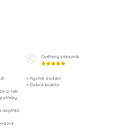
Ověřený zákazník
ží
+ Rychlé dodání
+ Dobrá kvalita
ze si tak
 potřeby,
a doplňků
 krásné