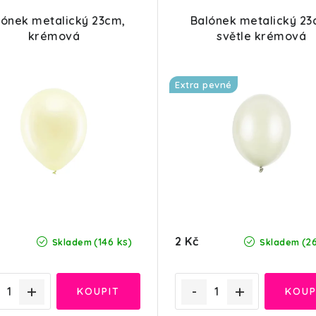
lónek metalický 23cm,
Balónek metalický 23
krémová
světle krémová
Extra pevné
2 Kč
(146 ks)
(2
Skladem
Skladem