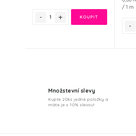
cena:
/ 1 m
O
v
Množstevní slevy
l
Kupte 20ks jedné položky a
á
máte je s 10% slevou!
d
a
c