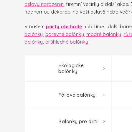
oslavy narozenin
, firemní večírky a další akce.
nádhernou dekoraci na vaši oslavě nebo večí
V našem
párty obchodě
nabízíme i další bar
balónky
,
barevné balónky
,
modré balónky
,
růž
balónky
,
průhledné balónky
Ekologické
balónky
Fóliové balónky
Balónky pro děti