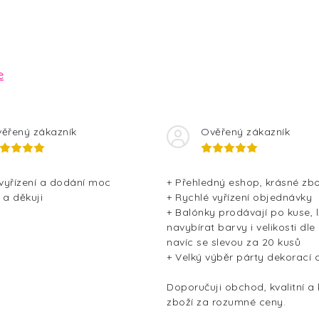
e
ěřený zákazník
Ověřený zákazník
 vyřízení a dodání moc
+ Přehledný eshop, krásné zbo
 a děkuji
+ Rychlé vyřízení objednávky
+ Balónky prodávají po kuse, l
navybírat barvy i velikosti dle
navíc se slevou za 20 kusů
+ Velký výběr párty dekorací 
Doporučuji obchod, kvalitní a
zboží za rozumné ceny.