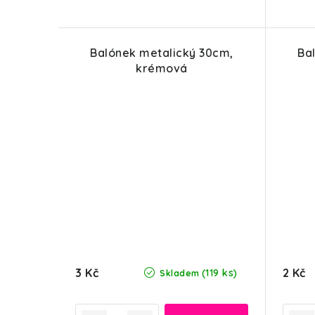
ů
Balónek metalický 30cm,
Ba
krémová
3 Kč
2 Kč
(119 ks)
Skladem