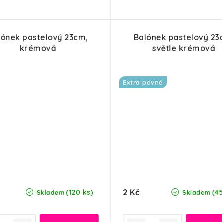
lónek pastelový 23cm,
Balónek pastelový 23
krémová
světle krémová
Extra pevné
2 Kč
(120 ks)
(4
Skladem
Skladem