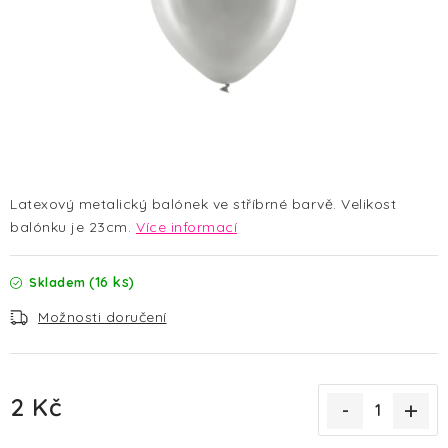
HALLOWEEN
SILVESTR
VÁNOCE
Kontakt
O nás
Doprava a platba
Vrácení zboží a reklamace
Blog
Latexový metalický balónek ve stříbrné barvě. Velikost
Hodnocení obchodu
balónku je 23cm.
Více informací
(16 ks)
Skladem
Možnosti doručení
2 Kč
Měrná cena: