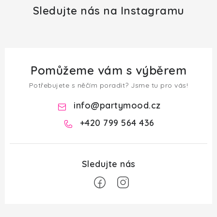
Sledujte nás na Instagramu
Pomůžeme vám s výběrem
Potřebujete s něčím poradit? Jsme tu pro vás!
info
@
partymood.cz
+420 799 564 436
Z