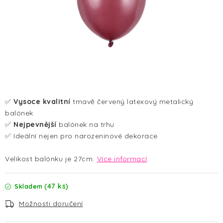
HALLOWEEN
SILVESTR
VÁNOCE
Kontakt
O nás
Doprava a platba
Vrácení zboží a reklamace
Blog
✅
Vysoce kvalitní
tmavě červený latexový metalický
Hodnocení obchodu
balónek
✅
Nejpevnější
balónek na trhu
✅ Ideální nejen pro narozeninové dekorace
Velikost balónku je 27cm.
Více informací
(47 ks)
Skladem
Možnosti doručení