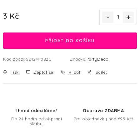
3 Kč
Měrná cena:
PŘIDAT DO KOŠÍKU
Kód zboží:
SB12M-082C
Značka:
PartyDeco
Tisk
Zeptat se
Hlídat
Sdílet
Ihned odesíláme!
Doprava ZDARMA
Do 24 hodin od připsání
Pro objednávky nad 699 Kč!
platby!