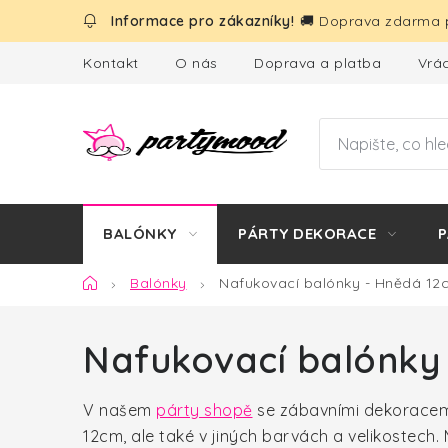
Přejít
🚚 Doprava zdarma p
na
obsah
Kontakt
O nás
Doprava a platba
Vrác
BALÓNKY
PÁRTY DEKORACE
P
Domů
Balónky
Nafukovací balónky - Hnědá 12
Nafukovací balónky
V našem
párty shopě
se zábavními dekoracemi
12cm, ale také v jiných barvách a velikostech.