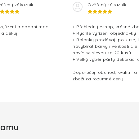
ěřený zákazník
Ověřený zákazník
 vyřízení a dodání moc
+ Přehledný eshop, krásné zbo
 a děkuji
+ Rychlé vyřízení objednávky
+ Balónky prodávají po kuse, l
navybírat barvy i velikosti dle
navíc se slevou za 20 kusů
+ Velký výběr párty dekorací 
Doporučuji obchod, kvalitní a
zboží za rozumné ceny.
gramu