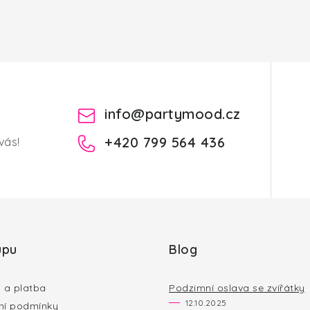
info
@
partymood.cz
+420 799 564 436
vás!
upu
Blog
 a platba
Podzimní oslava se zvířátky
12.10.2025
í podmínky