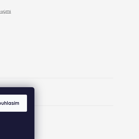
ovými
ouhlasím