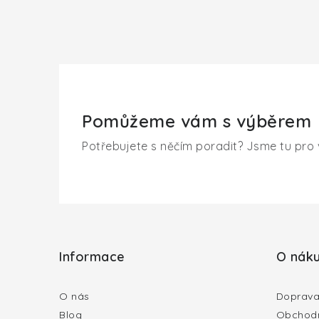
Pomůžeme vám s výběrem
Potřebujete s něčím poradit? Jsme tu pro 
Z
á
Informace
O nák
p
a
O nás
Doprava
Blog
Obchodn