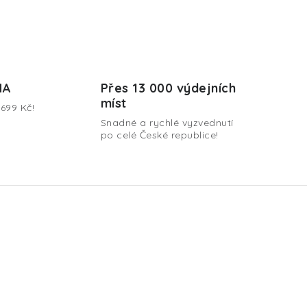
MA
Přes 13 000 výdejních
míst
699 Kč!
Snadné a rychlé vyzvednutí
po celé České republice!