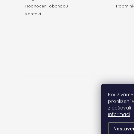
t
Hodnocení obchodu
Podmínk
í
Kontakt
Používáme
prohlížení
zlepšovali 
informací
Nastave