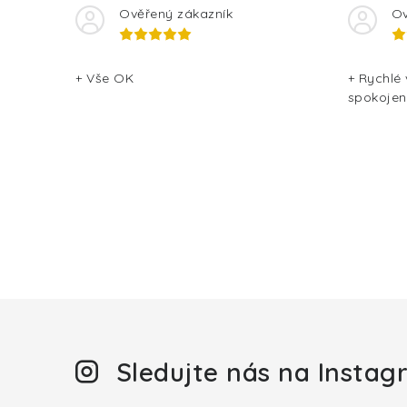
y
Ověřený zákazník
Ov
v
ý
+ Vše OK
+ Rychlé
spokojen
p
i
s
u
Sledujte nás na Insta