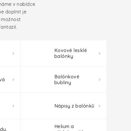
 máme v nabídce
e doplnit je
é možnost
antazií.
Kovově lesklé
balónky
Balónkové
vá
bubliny
Nápisy z balónků
Helium a
dy,