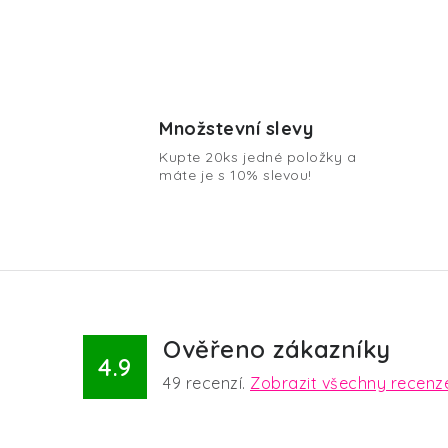
O
v
Množstevní slevy
l
Kupte 20ks jedné položky a
á
máte je s 10% slevou!
d
a
c
í
p
Ověřeno zákazníky
r
4.9
49
recenzí.
Zobrazit všechny recenz
v
k