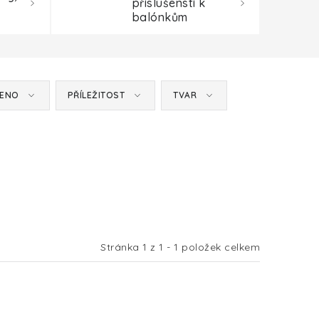
příslušenstí k
balónkům
MENO
PŘÍLEŽITOST
TVAR
Stránka
1
z
1
-
1
položek celkem