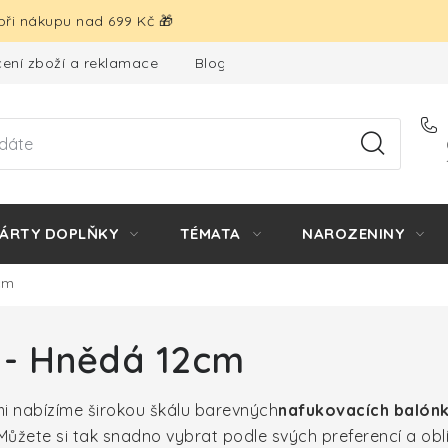
ři nákupu nad 699 Kč 🎁
ení zboží a reklamace
Blog
Hodnocení obchodu
ÁRTY DOPLŇKY
TÉMATA
NAROZENINY
cm
 - Hnědá 12cm
 nabízíme širokou škálu barevných
nafukovacích balón
 Můžete si tak snadno vybrat podle svých preferencí a obl