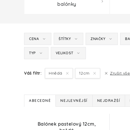
balónky
CENA
ŠTÍTKY
ZNAČKY
BA
TYP
VELIKOST
Váš filtr:
Hnědá
12cm
Zrušit vše
Ř
ABECEDNĚ
NEJLEVNĚJŠÍ
NEJDRAŽŠÍ
a
V
z
Balónek pastelový 12cm,