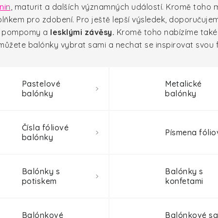
nin
, maturit a dalších významných událostí. Kromě toho
oplňkem pro zdobení. Pro ještě lepší výsledek, doporučujem
mi pompomy a
lesklými závěsy.
Kromě toho nabízíme tak
můžete balónky vybrat sami a nechat se inspirovat svou f
Pastelové
Metalické
balónky
balónky
Čísla fóliové
Písmena fólio
balónky
Balónky s
Balónky s
potiskem
konfetami
Balónkové
Balónkové sa