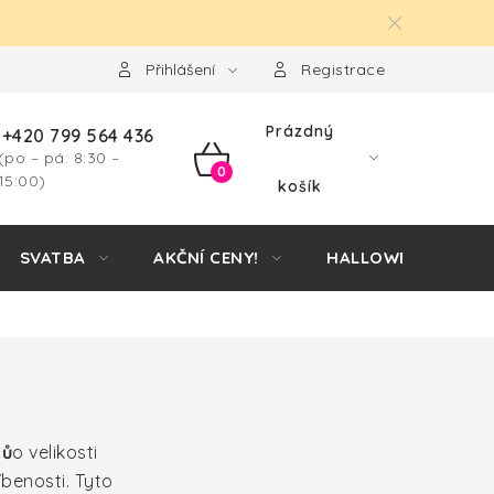
Přihlášení
Registrace
Prázdný
+420 799 564 436
(po – pá: 8:30 –
NÁKUPNÍ
15:00)
košík
KOŠÍK
SVATBA
AKČNÍ CENY!
HALLOWEEN
ků
o velikosti
íbenosti. Tyto