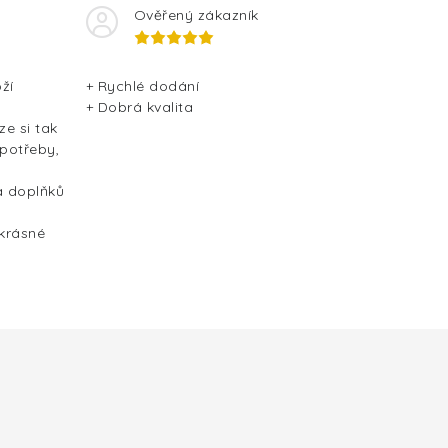
Ověřený zákazník
ží
+ Rychlé dodání
+ Dobrá kvalita
ze si tak
 potřeby,
a doplňků
 krásné