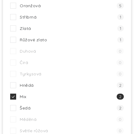
Oranžová
5
Stříbrná
1
Zlatá
1
Růžové zlato
1
Duhová
0
Čirá
0
Tyrkysová
0
Hnědá
2
Mix
2
Šedá
2
Měděná
0
Světle růžová
0