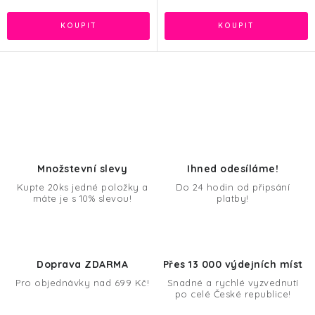
O
v
l
á
d
Množstevní slevy
Ihned odesíláme!
a
Kupte 20ks jedné položky a
Do 24 hodin od připsání
máte je s 10% slevou!
platby!
c
í
p
r
Doprava ZDARMA
Přes 13 000 výdejních míst
v
Pro objednávky nad 699 Kč!
Snadné a rychlé vyzvednutí
k
po celé České republice!
y