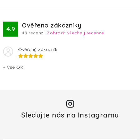
v
ý
p
Ověřeno zákazníky
4.9
i
49
recenzí.
Zobrazit všechny recenze
s
u
Ověřený zákazník
+ Vše OK
Sledujte nás na Instagramu