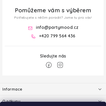
Pomůžeme vám s výběrem
Potřebujete s něčím poradit? Jsme tu pro vás!
info
@
partymood.cz
+420 799 564 436
Z
á
Informace
p
a
O nás
O nákupu
t
Blog