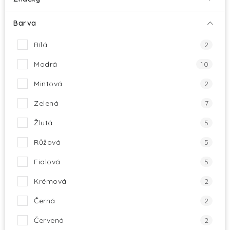
Barva
Bílá
2
Modrá
10
Mintová
2
Zelená
7
Žlutá
5
Růžová
5
Fialová
5
Krémová
2
Černá
2
Červená
2