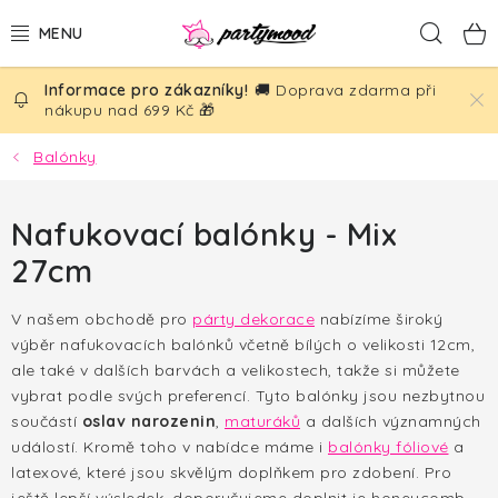
Přejít
Hled
na
obsah
🚚 Doprava zdarma při
BALÓNKY
nákupu nad 699 Kč 🎁
PÁRTY DEKORACE
Balónky
PÁRTY DOPLŇKY
Nafukovací balónky - Mix
27cm
TÉMATA
V našem obchodě pro
párty dekorace
nabízíme široký
NAROZENINY
výběr nafukovacích balónků včetně bílých o velikosti 12cm,
ale také v dalších barvách a velikostech, takže si můžete
SVATBA
vybrat podle svých preferencí. Tyto balónky jsou nezbytnou
součástí
oslav narozenin
,
maturáků
a dalších významných
AKČNÍ CENY!
událostí. Kromě toho v nabídce máme i
balónky fóliové
a
latexové, které jsou skvělým doplňkem pro zdobení. Pro