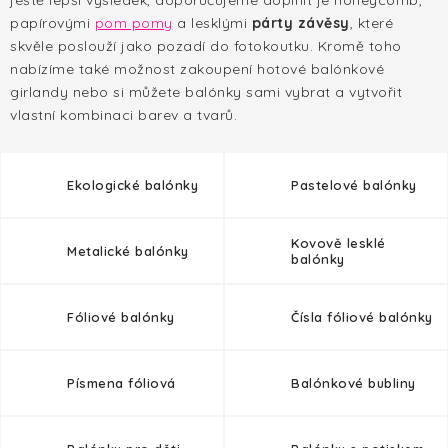
ještě lepší výsledek, doporučujeme doplnit je honeycomb,
HALLOWEEN
papírovými
pom pomy
a lesklými
párty závěsy
, které
skvěle poslouží jako pozadí do fotokoutku. Kromě toho
SILVESTR
nabízíme také možnost zakoupení hotové balónkové
girlandy nebo si můžete balónky sami vybrat a vytvořit
VÁNOCE
vlastní kombinaci barev a tvarů.
Kontakt
O nás
Doprava a platba
Ekologické balónky
Pastelové balónky
Vrácení zboží a reklamace
Blog
Hodnocení obchodu
Kovově lesklé
Metalické balónky
balónky
Fóliové balónky
Čísla fóliové balónky
Písmena fóliová
Balónkové bubliny