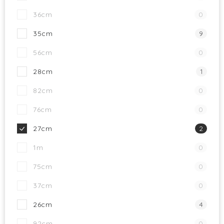
36cm
0
35cm
9
56cm
0
28cm
1
82cm
0
76cm
0
27cm
2
1m
0
75cm
0
37cm
0
26cm
4
92cm
0