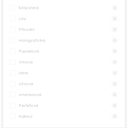
bílá/zlatá
0
Lila
0
Přírodní
0
Holografická
0
Pastelová
0
Vínová
0
latte
0
olivová
0
smetanová
0
Perleťová
0
Kaktus
0