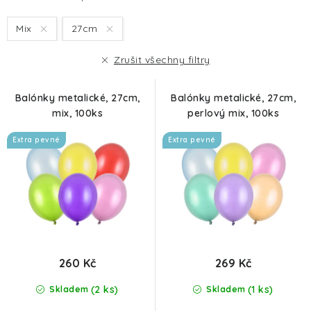
s
n
Mix
27cm
p
í
r
p
Zrušit všechny filtry
o
r
d
o
Balónky metalické, 27cm,
Balónky metalické, 27cm,
u
d
mix, 100ks
perlový mix, 100ks
k
u
Extra pevné
Extra pevné
t
k
ů
t
ů
260 Kč
269 Kč
(2 ks)
(1 ks)
Skladem
Skladem