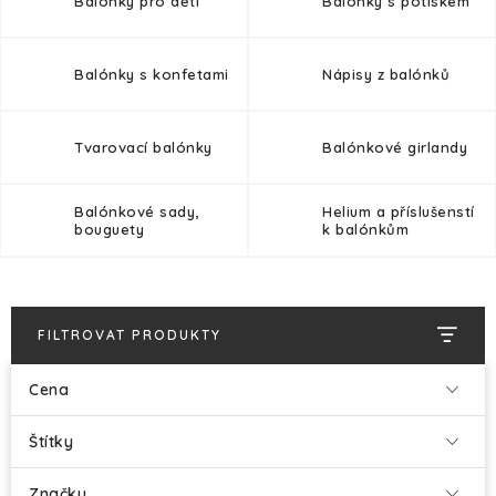
Balónky pro děti
Balónky s potiskem
Balónky s konfetami
Nápisy z balónků
Tvarovací balónky
Balónkové girlandy
Balónkové sady,
Helium a příslušenstí
bouguety
k balónkům
FILTROVAT PRODUKTY
Cena
Štítky
Značky