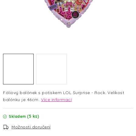
HALLOWEEN
SILVESTR
VÁNOCE
Kontakt
O nás
Doprava a platba
Vrácení zboží a reklamace
Blog
Hodnocení obchodu
Fóliový balónek s potiskem LOL Surprise - Rock. Velikost
balónku je 46cm.
Více informací
(5 ks)
Skladem
Možnosti doručení