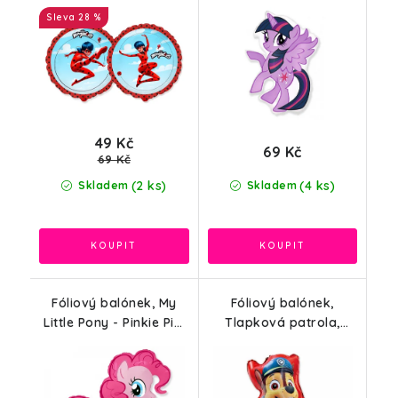
46cm
60x82cm, bez obalu
28 %
49 Kč
69 Kč
69 Kč
(2 ks)
(4 ks)
Skladem
Skladem
Fóliový balónek, My
Fóliový balónek,
Little Pony - Pinkie Pie,
Tlapková patrola,
92x104cm, bez obalu
Chase, 56x68cm