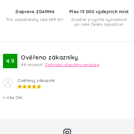
p
r
Doprava ZDARMA
Přes 13 000 výdejních míst
v
Pro objednávky nad 699 Kč!
Snadné a rychlé vyzvednutí
k
po celé České republice!
y
v
ý
p
Ověřeno zákazníky
4.9
i
49
recenzí.
Zobrazit všechny recenze
s
u
Ověřený zákazník
+ Vše OK