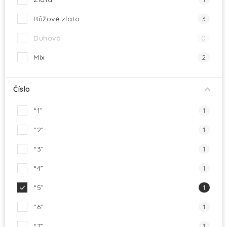
Růžové zlato
3
Duhová
0
Mix
2
Číslo
“1”
1
“2”
1
“3”
1
“4”
1
“5”
1
“6”
1
“7”
1