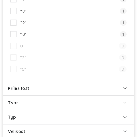
“8”
1
“9”
1
“0”
1
0
0
"2"
0
"5"
0
Příležitost
Tvar
Typ
Velikost