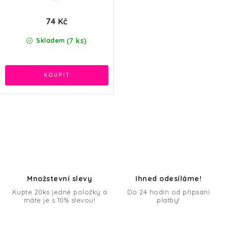
74 Kč
(7 ks)
Skladem
O
v
l
á
d
Množstevní slevy
Ihned odesíláme!
a
Kupte 20ks jedné položky a
Do 24 hodin od připsání
máte je s 10% slevou!
platby!
c
í