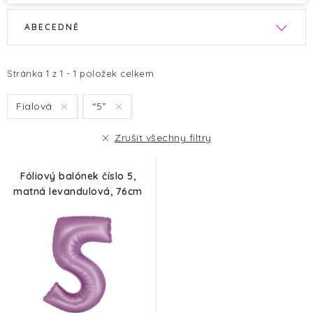
V
Ř
ABECEDNĚ
ý
a
p
z
i
e
Stránka
1
z
1
-
1
položek celkem
s
n
Fialová
“5”
p
í
r
p
Zrušit všechny filtry
o
r
d
o
Fóliový balónek číslo 5,
u
d
matná levandulová, 76cm
k
u
t
k
ů
t
ů