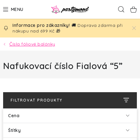
Přejít
Hled
na
obsah
🚚 Doprava zdarma při
BALÓNKY
nákupu nad 699 Kč 🎁
PÁRTY DEKORACE
Čísla fóliové balónky
PÁRTY DOPLŇKY
Nafukovací číslo Fialová “5”
TÉMATA
NAROZENINY
FILTROVAT PRODUKTY
SVATBA
Cena
AKČNÍ CENY!
Štítky