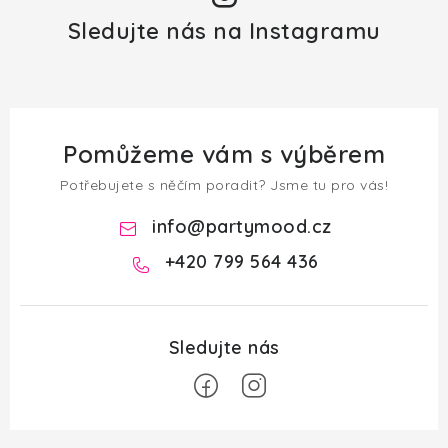
Sledujte nás na Instagramu
Pomůžeme vám s výběrem
Potřebujete s něčím poradit? Jsme tu pro vás!
info
@
partymood.cz
+420 799 564 436
Z