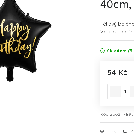
40cm,
Fóliový balón
Velikost balón
Skladem
(3 
54 Kč
Měrná cena
Kód zboží:
FB93
Tisk
Z