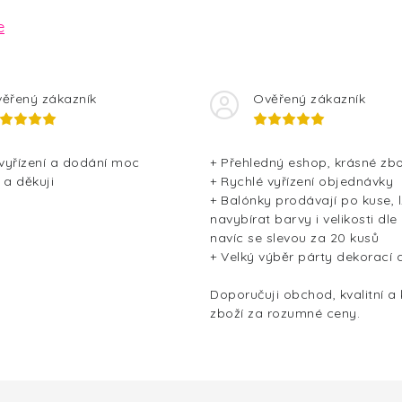
e
ěřený zákazník
Ověřený zákazník
 vyřízení a dodání moc
+ Přehledný eshop, krásné zbo
 a děkuji
+ Rychlé vyřízení objednávky
+ Balónky prodávají po kuse, l
navybírat barvy i velikosti dle
navíc se slevou za 20 kusů
+ Velký výběr párty dekorací 
Doporučuji obchod, kvalitní a
zboží za rozumné ceny.