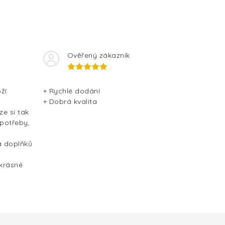
Ověřený zákazník
ží
+ Rychlé dodání
+ Dobrá kvalita
ze si tak
 potřeby,
a doplňků
 krásné