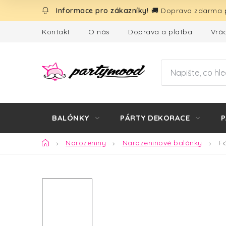
Přejít
🚚 Doprava zdarma p
na
obsah
Kontakt
O nás
Doprava a platba
Vrác
BALÓNKY
PÁRTY DEKORACE
P
Domů
Narozeniny
Narozeninové balónky
F