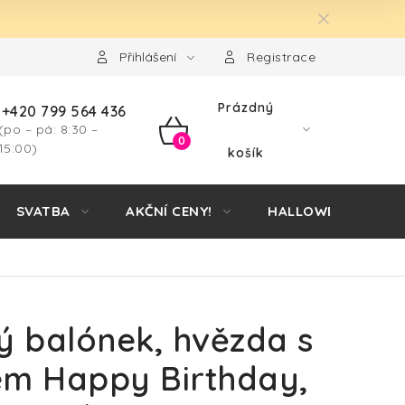
Přihlášení
Registrace
Prázdný
+420 799 564 436
(po – pá: 8:30 –
NÁKUPNÍ
15:00)
košík
KOŠÍK
SVATBA
AKČNÍ CENY!
HALLOWEEN
ý balónek, hvězda s
em Happy Birthday,