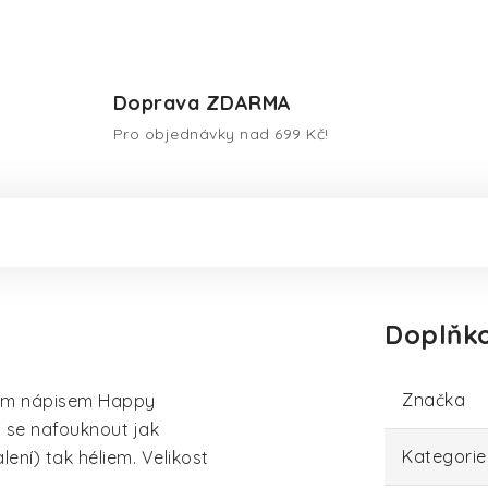
Doprava ZDARMA
Pro objednávky nad 699 Kč!
Doplňk
Značka
atým nápisem Happy
á se nafouknout jak
Kategorie
ení) tak héliem. Velikost