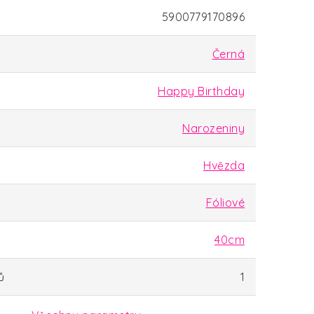
5900779170896
Černá
Happy Birthday
Narozeniny
Hvězda
Fóliové
40cm
ů
1