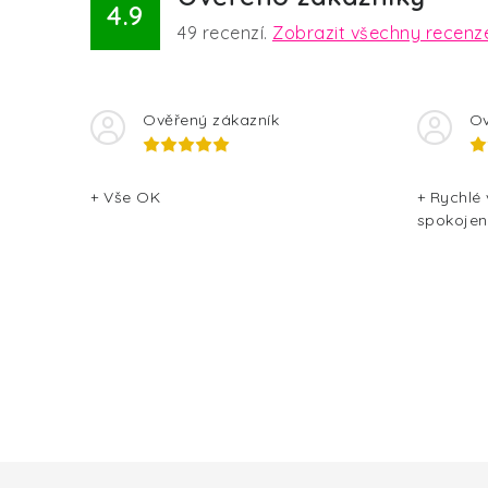
4.9
49
recenzí.
Zobrazit všechny recenz
Ověřený zákazník
Ov
+ Vše OK
+ Rychlé
spokojen