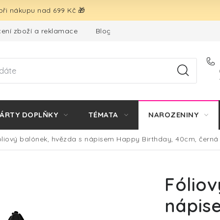
ři nákupu nad 699 Kč 🎁
ení zboží a reklamace
Blog
Hodnocení obchodu
ÁRTY DOPLŇKY
TÉMATA
NAROZENINY
óliový balónek, hvězda s nápisem Happy Birthday, 40cm, černá
Fóliov
nápis