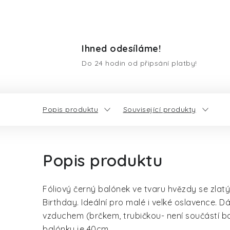
Ihned odesíláme!
Do 24 hodin od připsání platby!
Popis produktu
Související produkty
Popis produktu
Fóliový černý balónek ve tvaru hvězdy se zl
Birthday. Ideální pro malé i velké oslavence. D
vzduchem (brčkem, trubičkou- není součástí bal
balónku je 40cm.