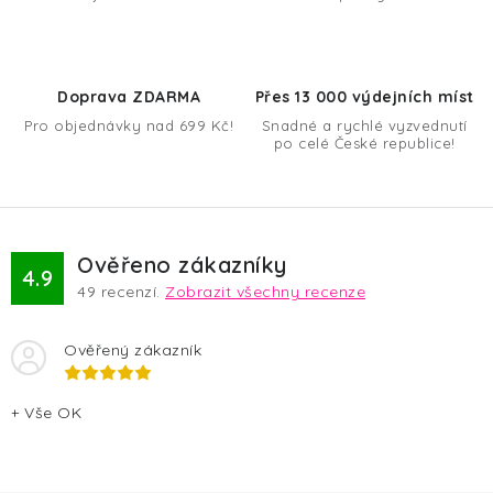
c
í
p
r
Doprava ZDARMA
Přes 13 000 výdejních míst
v
Pro objednávky nad 699 Kč!
Snadné a rychlé vyzvednutí
k
po celé České republice!
y
v
ý
p
Ověřeno zákazníky
4.9
i
49
recenzí.
Zobrazit všechny recenze
s
u
Ověřený zákazník
+ Vše OK