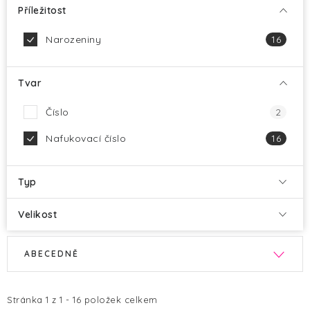
Příležitost
Narozeniny
16
Tvar
Číslo
2
Nafukovací číslo
16
Typ
Velikost
V
Ř
ABECEDNĚ
ý
a
p
z
i
e
Stránka
1
z
1
-
16
položek celkem