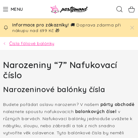
Přejít
Hled
na
obsah
🚚 Doprava zdarma při
BALÓNKY
nákupu nad 699 Kč 🎁
PÁRTY DEKORACE
Čísla fóliové balónky
PÁRTY DOPLŇKY
Narozeniny “7” Nafukovací
číslo
TÉMATA
Narozeninové balónky čísla
NAROZENINY
Budete pořádat oslavu narozenin? V našem
párty obchodě
SVATBA
naleznete spoustu nafukovacích
balonkových čísel
v
různých barvách. Nafukovací balónky jednoduše uvážete k
AKČNÍ CENY!
nábytku, sloupu, nebo zábradlí a tak z nich snadno
vytvoříte věk oslavence. Tyto balónkové čísla by neměli