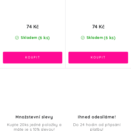
74 Kč
74 Kč
(6 ks)
(6 ks)
Skladem
Skladem
O
v
l
á
d
Množstevní slevy
Ihned odesíláme!
a
Kupte 20ks jedné položky a
Do 24 hodin od připsání
máte je s 10% slevou!
platby!