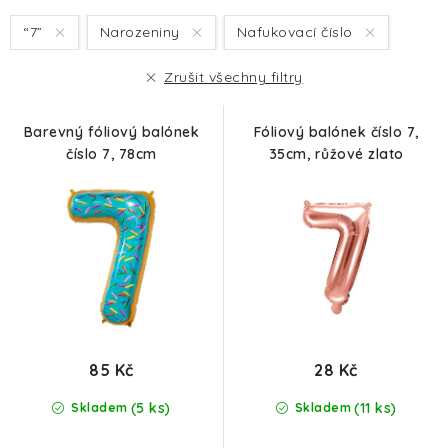
s
n
“7”
Narozeniny
Nafukovací číslo
p
í
r
p
Zrušit všechny filtry
o
r
d
o
Barevný fóliový balónek
Fóliový balónek číslo 7,
u
d
číslo 7, 78cm
35cm, růžové zlato
k
u
t
k
ů
t
ů
85 Kč
28 Kč
(5 ks)
(11 ks)
Skladem
Skladem