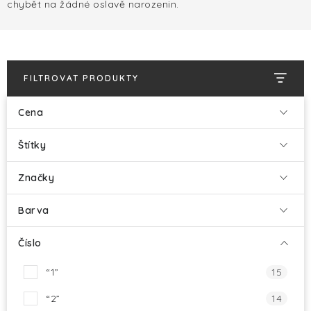
HALLOWEEN
chybět na žádné oslavě narozenin.
SILVESTR
VÁNOCE
FILTROVAT PRODUKTY
Kontakt
Cena
O nás
Doprava a platba
Vrácení zboží a reklamace
Blog
Štítky
Hodnocení obchodu
Značky
Barva
Číslo
“1”
15
“2”
14