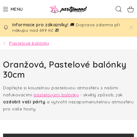
Přejít
Hled
na
obsah
🚚 Doprava zdarma při
BALÓNKY
nákupu nad 699 Kč 🎁
PÁRTY DEKORACE
Pastelové balónky
PÁRTY DOPLŇKY
Oranžová, Pastelové balónky
30cm
TÉMATA
Dopřejte si kouzelnou pastelovou atmosféru s našimi
NAROZENINY
nafukovacími
pastelovými balónky
- skvělý způsob, jak
ozdobit vaši párty
a vytvořit nezapomenutelnou atmosféru
SVATBA
pro vaše hosty.
AKČNÍ CENY!