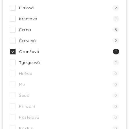
Fialová
2
Krémová
1
Černá
3
Červená
2
Oranžová
1
Tyrkysová
1
Hnědá
0
Mix
0
Šedá
0
Přírodní
0
Pastelová
0
Kaktus
0