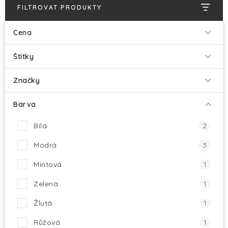
HALLOWEEN
FILTROVAT PRODUKTY
SILVESTR
Cena
VÁNOCE
Štítky
Značky
Kontakt
O nás
Doprava a platba
Vrácení zboží a reklamace
Blog
Barva
Hodnocení obchodu
Bílá
2
Modrá
3
Mintová
1
Zelená
1
Žlutá
1
Růžová
1