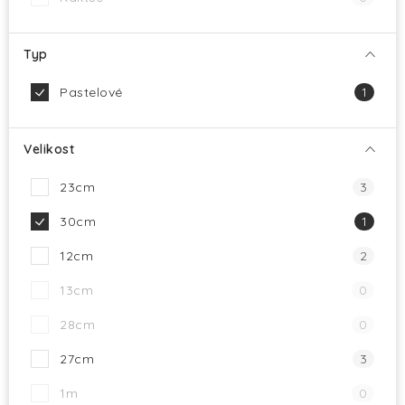
Typ
Pastelové
1
Velikost
23cm
3
30cm
1
12cm
2
13cm
0
28cm
0
27cm
3
1m
0