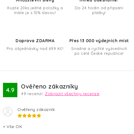
a
Kupte 20ks jedné položky a
Do 24 hodin od připsání
máte je s 10% slevou!
platby!
c
í
p
r
Doprava ZDARMA
Přes 13 000 výdejních míst
v
Pro objednávky nad 699 Kč!
Snadné a rychlé vyzvednutí
k
po celé České republice!
y
v
ý
p
Ověřeno zákazníky
4.9
i
49
recenzí.
Zobrazit všechny recenze
s
u
Ověřený zákazník
+ Vše OK