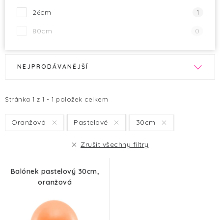
26cm
1
80cm
0
V
Ř
NEJPRODÁVANĚJŠÍ
ý
a
p
z
i
e
Stránka
1
z
1
-
1
položek celkem
s
n
Oranžová
Pastelové
30cm
p
í
r
p
Zrušit všechny filtry
o
r
d
o
Balónek pastelový 30cm,
u
d
oranžová
k
u
t
k