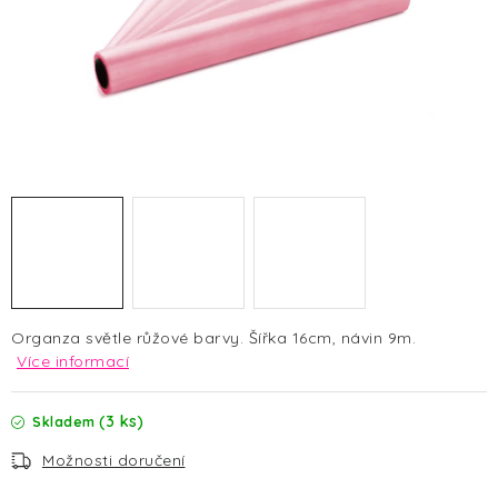
HALLOWEEN
SILVESTR
VÁNOCE
Kontakt
O nás
Doprava a platba
Vrácení zboží a reklamace
Blog
Hodnocení obchodu
Organza světle růžové barvy. Šířka 16cm, návin 9m.
Více informací
(3 ks)
Skladem
Možnosti doručení