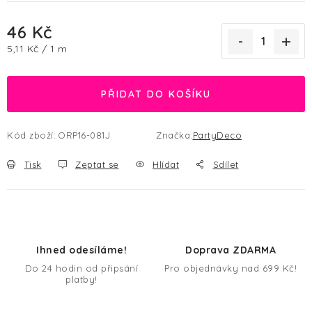
46 Kč
Měrná cena:
5,11 Kč / 1 m
PŘIDAT DO KOŠÍKU
Kód zboží:
ORP16-081J
Značka:
PartyDeco
Tisk
Zeptat se
Hlídat
Sdílet
Ihned odesíláme!
Doprava ZDARMA
Do 24 hodin od připsání
Pro objednávky nad 699 Kč!
platby!