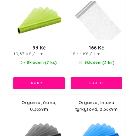
93 Kč
166 Kč
Měrná
Měrná
10,33 Kč / 1 m
18,44 Kč / 1 m
cena:
cena:
(7 ks)
(3 ks)
Skladem
Skladem
Organza, černá,
Organza, tmavá
0,36x9m
tyrkysová, 0,36x9m