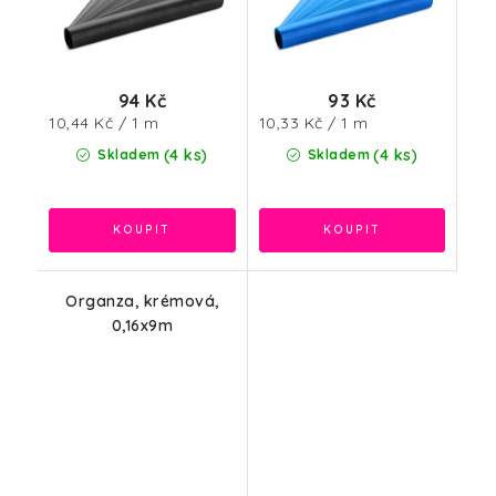
94 Kč
93 Kč
Měrná
Měrná
10,44 Kč / 1 m
10,33 Kč / 1 m
cena:
cena:
(4 ks)
(4 ks)
Skladem
Skladem
Organza, krémová,
0,16x9m