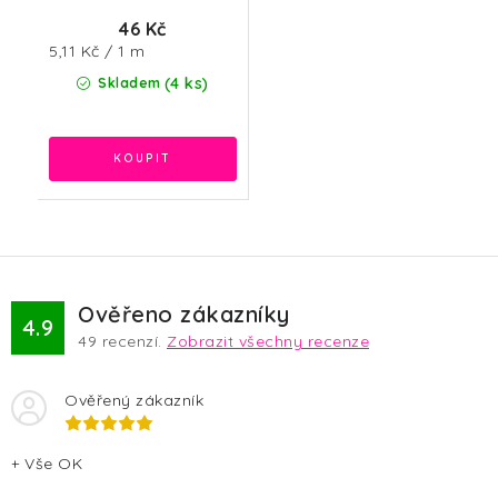
46 Kč
Měrná
5,11 Kč / 1 m
cena:
(4 ks)
Skladem
Ověřeno zákazníky
4.9
49
recenzí.
Zobrazit všechny recenze
Ověřený zákazník
+ Vše OK