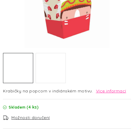
HALLOWEEN
SILVESTR
VÁNOCE
Kontakt
O nás
Doprava a platba
Vrácení zboží a reklamace
Blog
Hodnocení obchodu
Krabičky na popcorn v indiánském motivu.
Více informací
(4 ks)
Skladem
Možnosti doručení