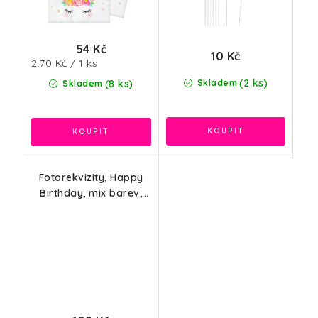
54 Kč
10 Kč
Měrná
2,70 Kč / 1 ks
cena:
(2 ks)
(8 ks)
Skladem
Skladem
Fotorekvizity, Happy
Birthday, mix barev,
10ks