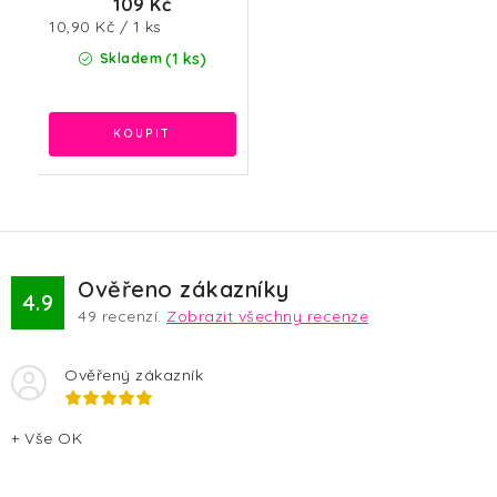
109 Kč
Měrná
10,90 Kč / 1 ks
cena:
(1 ks)
Skladem
Ověřeno zákazníky
4.9
49
recenzí.
Zobrazit všechny recenze
Ověřený zákazník
+ Vše OK