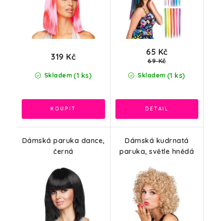
65 Kč
319 Kč
69 Kč
(1 ks)
(1 ks)
Skladem
Skladem
Dámská paruka dance,
Dámská kudrnatá
černá
paruka, světle hnědá