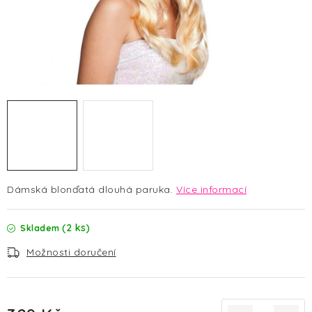
HALLOWEEN
SILVESTR
VÁNOCE
Kontakt
O nás
Doprava a platba
Vrácení zboží a reklamace
Blog
Hodnocení obchodu
Dámská blonďatá dlouhá paruka.
Více informací
(2 ks)
Skladem
Možnosti doručení