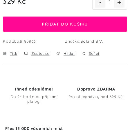
329 Kč
Měrná cena:
PŘIDAT DO KOŠÍKU
Kód zboží:
85866
Značka:
Boland B.V.
Tisk
Zeptat se
Hlídat
Sdílet
Ihned odesíláme!
Doprava ZDARMA
Do 24 hodin od připsání
Pro objednávky nad 699 Kč!
platby!
Přes 13 000 výdejních míst