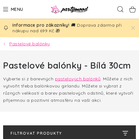
Přejít
Hled
na
obsah
🚚 Doprava zdarma při
BALÓNKY
nákupu nad 699 Kč 🎁
PÁRTY DEKORACE
Pastelové balónky
PÁRTY DOPLŇKY
Pastelové balónky - Bílá 30cm
TÉMATA
Vyberte si z barevných
pastelových balónků
. Můžete z nich
vytvořit třeba balónkovou girlandu.
Můžete si vybrat z
NAROZENINY
různých velikostí a barev pastelových odstínů, které vytvoří
příjemnou a pozitivní atmosféru na vaší akci.
SVATBA
AKČNÍ CENY!
FILTROVAT PRODUKTY