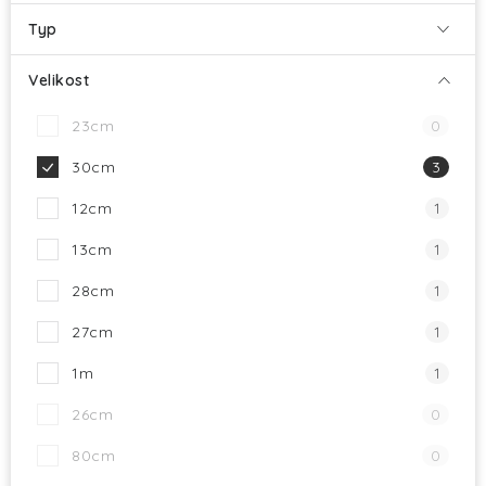
Typ
Velikost
23cm
0
30cm
3
12cm
1
13cm
1
28cm
1
27cm
1
1m
1
26cm
0
80cm
0