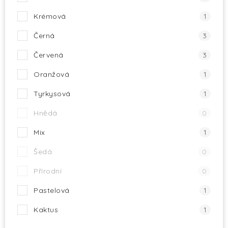
Krémová
1
Černá
3
Červená
3
Oranžová
1
Tyrkysová
1
Hnědá
0
Mix
1
Šedá
0
Přírodní
0
Pastelová
1
Kaktus
1