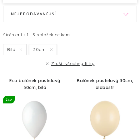
V
Ř
NEJPRODÁVANĚJŠÍ
ý
a
p
z
i
e
Stránka
1
z
1
-
3
položek celkem
s
n
Bílá
30cm
p
í
r
p
Zrušit všechny filtry
o
r
d
o
Eco balónek pastelový
Balónek pastelový 30cm,
u
d
30cm, bílá
alabastr
k
u
Eco
t
k
ů
t
ů