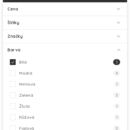
HALLOWEEN
Cena
SILVESTR
Štítky
VÁNOCE
Značky
Kontakt
O nás
Doprava a platba
Barva
Vrácení zboží a reklamace
Blog
Bílá
3
Hodnocení obchodu
Modrá
4
Mintová
1
Zelená
3
Žlutá
1
Růžová
1
Fialová
3