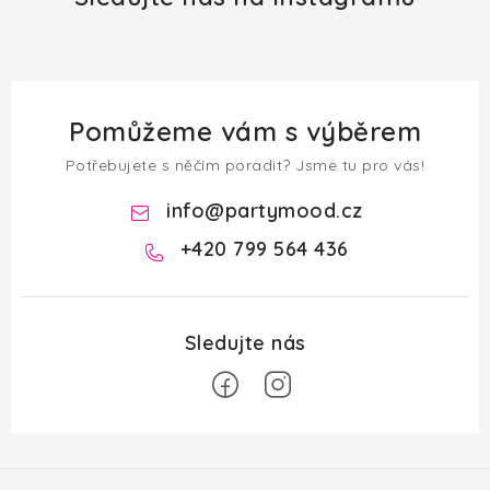
Pomůžeme vám s výběrem
Potřebujete s něčím poradit? Jsme tu pro vás!
info
@
partymood.cz
+420 799 564 436
Z
á