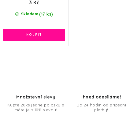
3 Kč
(17 ks)
Skladem
O
v
l
á
d
Množstevní slevy
Ihned odesíláme!
a
Kupte 20ks jedné položky a
Do 24 hodin od připsání
máte je s 10% slevou!
platby!
c
í
p
r