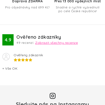
Doprava ZDARMA
Přes 13 000 výdejních míst
v
Pro objednávky nad 699 Kč!
Snadné a rychlé vyzvednutí
k
po celé České republice!
y
v
ý
p
Ověřeno zákazníky
4.9
i
49
recenzí.
Zobrazit všechny recenze
s
u
Ověřený zákazník
+ Vše OK
Sledujte nás na Instagramu