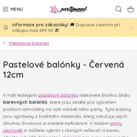
Přejít
Hled
na
obsah
🚚 Doprava zdarma při
BALÓNKY
nákupu nad 699 Kč 🎁
PÁRTY DEKORACE
Pastelové balónky
PÁRTY DOPLŇKY
Pastelové balónky - Červená
12cm
TÉMATA
NAROZENINY
V naší kategorii
pastelové balónky
naleznete širokou škálu
barevných balónků
, které jsou skvělé pro vytvoření
SVATBA
pozitivní atmosféry na vaší oslavě nebo párty. Tyto balóny
jsou vyrobeny z kvalitního materiálu, který zaručuje jejich
AKČNÍ CENY!
dlouhou životnost a snadné nafouknutí. V našem
párty
obchodě
si můžete vybrat z různých velikostí a barev,