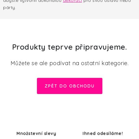
abyste vytvořili dokonalou
HALLOWEEN
dekoraci
pro svou oslavu nebo
párty.
SILVESTR
VÁNOCE
Produkty teprve připravujeme.
Kontakt
O nás
Doprava a platba
Vrácení zboží a reklamace
Blog
Můžete se ale podívat na ostatní kategorie.
Hodnocení obchodu
ZPĚT DO OBCHODU
Množstevní slevy
Ihned odesíláme!