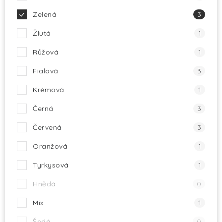
Zelená
3
Žlutá
1
Růžová
1
Fialová
3
Krémová
1
Černá
3
Červená
3
Oranžová
1
Tyrkysová
1
Hnědá
0
Mix
1
Šedá
0