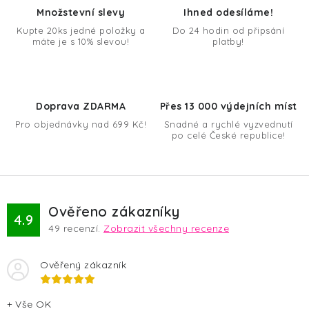
d
Množstevní slevy
Ihned odesíláme!
a
Kupte 20ks jedné položky a
Do 24 hodin od připsání
máte je s 10% slevou!
platby!
c
í
p
r
Doprava ZDARMA
Přes 13 000 výdejních míst
v
Pro objednávky nad 699 Kč!
Snadné a rychlé vyzvednutí
k
po celé České republice!
y
v
ý
p
Ověřeno zákazníky
4.9
i
49
recenzí.
Zobrazit všechny recenze
s
u
Ověřený zákazník
+ Vše OK