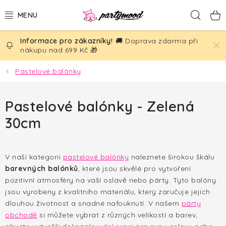
Přejít
Hled
na
obsah
🚚 Doprava zdarma při
BALÓNKY
nákupu nad 699 Kč 🎁
PÁRTY DEKORACE
Pastelové balónky
PÁRTY DOPLŇKY
Pastelové balónky - Zelená
30cm
TÉMATA
NAROZENINY
V naší kategorii
pastelové balónky
naleznete širokou škálu
barevných balónků
, které jsou skvělé pro vytvoření
SVATBA
pozitivní atmosféry na vaší oslavě nebo párty. Tyto balóny
jsou vyrobeny z kvalitního materiálu, který zaručuje jejich
AKČNÍ CENY!
dlouhou životnost a snadné nafouknutí. V našem
párty
obchodě
si můžete vybrat z různých velikostí a barev,