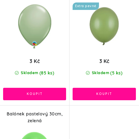
k
u
Extra pevné
t
k
ů
t
ů
3 Kč
3 Kč
(85 ks)
(5 ks)
Skladem
Skladem
Balónek pastelový 30cm,
zelená