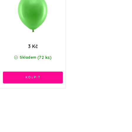
3 Kč
(72 ks)
Skladem
O
v
l
á