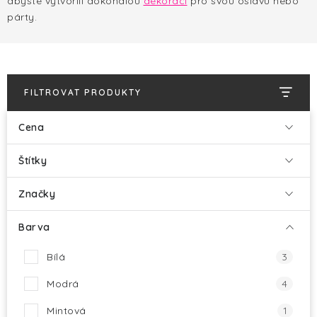
abyste vytvořili dokonalou
HALLOWEEN
dekoraci
pro svou oslavu nebo
párty.
SILVESTR
VÁNOCE
FILTROVAT PRODUKTY
Kontakt
O nás
Doprava a platba
Cena
Vrácení zboží a reklamace
Blog
Hodnocení obchodu
Štítky
Značky
Barva
Bílá
3
Modrá
4
Mintová
1