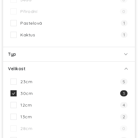
Přírodní
0
Pastelová
1
Kaktus
1
Typ
Velikost
23cm
5
30cm
3
12cm
4
13cm
2
28cm
0