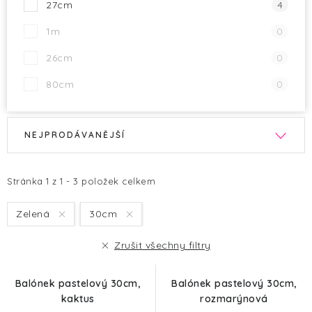
27cm
4
1m
0
26cm
0
80cm
0
V
Ř
NEJPRODÁVANĚJŠÍ
ý
a
p
z
i
e
Stránka
1
z
1
-
3
položek celkem
s
n
Zelená
30cm
p
í
r
p
Zrušit všechny filtry
o
r
d
o
Balónek pastelový 30cm,
Balónek pastelový 30cm,
u
d
kaktus
rozmarýnová