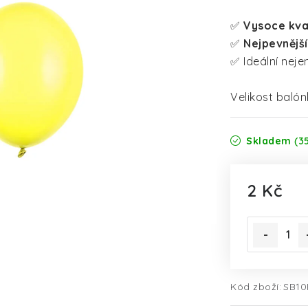
✅
Vysoce kva
✅
Nejpevnější
✅ Ideální nej
Velikost balón
Skladem
(3
2 Kč
Měrná cena
Kód zboží:
SB10