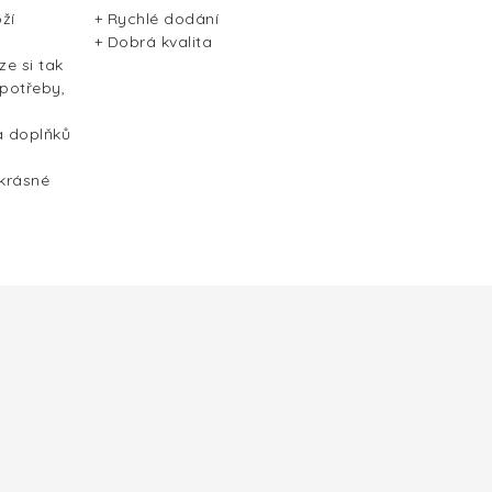
ží
+ Rychlé dodání
+ Dobrá kvalita
ze si tak
 potřeby,
a doplňků
 krásné