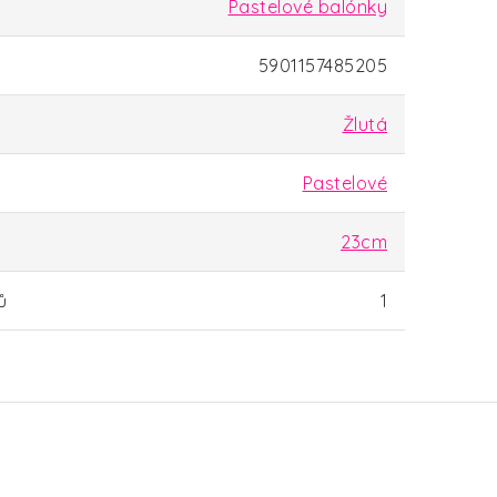
Pastelové balónky
5901157485205
Žlutá
Pastelové
23cm
ů
1