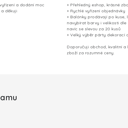
 vyřízení a dodání moc
+ Přehledný eshop, krásné zbo
 a děkuji
+ Rychlé vyřízení objednávky
+ Balónky prodávají po kuse, l
navybírat barvy i velikosti dle
navíc se slevou za 20 kusů
+ Velký výběr párty dekorací 
Doporučuji obchod, kvalitní a
zboží za rozumné ceny.
gramu