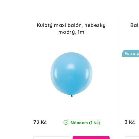
Kulatý maxi balón, nebesky
Bal
modrý, 1m
Extra 
72 Kč
3 Kč
(1 ks)
Skladem