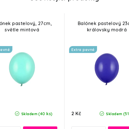
ónek pastelový, 27cm,
Balónek pastelový 23
světle mintová
královsky modrá
pevné
Extra pevné
2 Kč
(40 ks)
(51
Skladem
Skladem