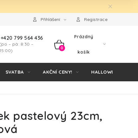
Přihlášení
Registrace
Prázdný
+420 799 564 436
(po – pá: 8:30 –
NÁKUPNÍ
15:00)
košík
KOŠÍK
SVATBA
AKČNÍ CENY!
HALLOWEEN
ek pastelový 23cm,
nová