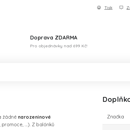
Tisk
Z
Doprava ZDARMA
Pro objednávky nad 699 Kč!
Doplňk
Značka
na žádné
narozeninové
 promoce, ...). Z balónků