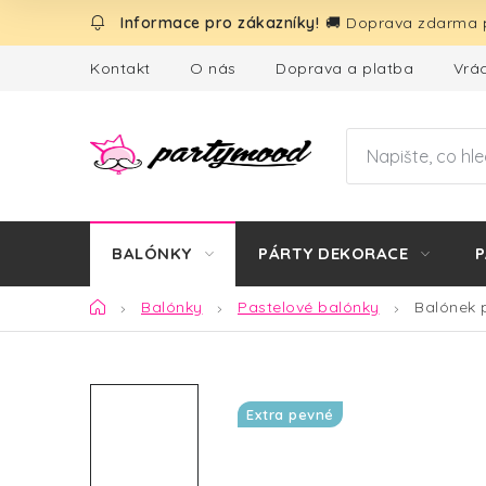
Přejít
🚚 Doprava zdarma p
na
obsah
Kontakt
O nás
Doprava a platba
Vrác
BALÓNKY
PÁRTY DEKORACE
P
Domů
Balónky
Pastelové balónky
Balónek 
Extra pevné