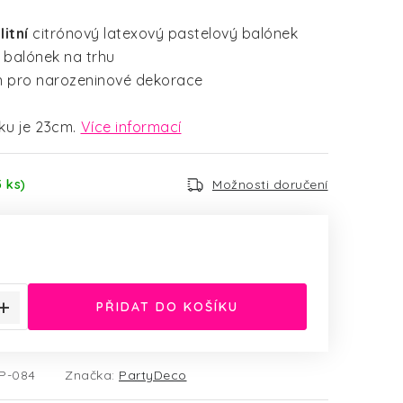
litní
citrónový latexový pastelový balónek
balónek na trhu
en pro narozeninové dekorace
ku je 23cm.
Více informací
5 ks)
Možnosti doručení
:
PŘIDAT DO KOŠÍKU
P-084
Značka:
PartyDeco