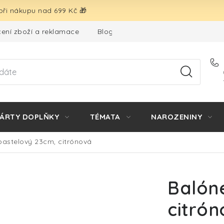
ři nákupu nad 699 Kč 🎁
ení zboží a reklamace
Blog
Hodnocení obchodu
ÁRTY DOPLŇKY
TÉMATA
NAROZENINY
pastelový 23cm, citrónová
Balón
citró