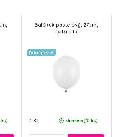
cm,
Balónek pastelový, 27cm,
čistá bílá
Extra pevné
3 Kč
 ks)
(31 ks)
Skladem