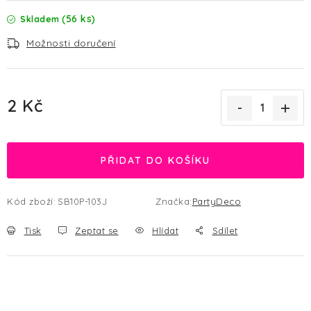
(56 ks)
Skladem
Možnosti doručení
2 Kč
Měrná cena:
PŘIDAT DO KOŠÍKU
Kód zboží:
SB10P-103J
Značka:
PartyDeco
Tisk
Zeptat se
Hlídat
Sdílet