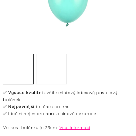
HALLOWEEN
SILVESTR
VÁNOCE
Kontakt
O nás
Doprava a platba
Vrácení zboží a reklamace
Blog
Hodnocení obchodu
✅
Vysoce kvalitní
světle mintový latexový pastelový
balónek
✅
Nejpevnější
balónek na trhu
✅ Ideální nejen pro narozeninové dekorace
Velikost balónku je 23cm.
Více informací