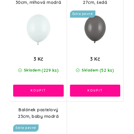
30cm, mlhová modrá
27cm, šedá
Extra pevné
3 Kč
3 Kč
(229 ks)
(52 ks)
Skladem
Skladem
Balónek pastelový
23cm, baby modrá
Extra pevné