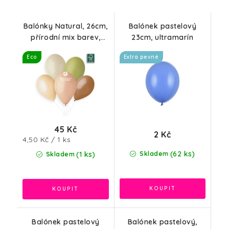
Balónky Natural, 26cm,
Balónek pastelový
přírodní mix barev,
23cm, ultramarín
10ks
Eco
Extra pevné
45 Kč
2 Kč
Měrná
4,50 Kč / 1 ks
cena:
(62 ks)
(1 ks)
Skladem
Skladem
Balónek pastelový
Balónek pastelový,