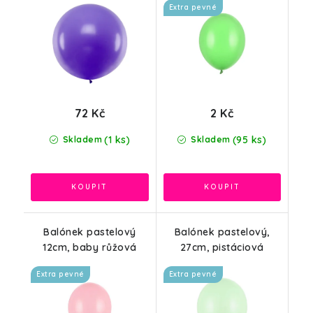
Extra pevné
72 Kč
2 Kč
(1 ks)
(95 ks)
Skladem
Skladem
Balónek pastelový
Balónek pastelový,
12cm, baby růžová
27cm, pistáciová
Extra pevné
Extra pevné