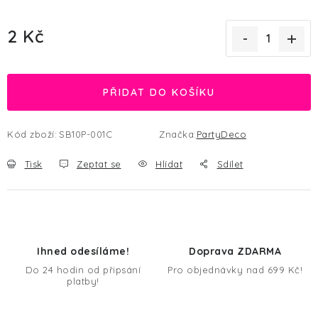
2 Kč
Měrná cena:
PŘIDAT DO KOŠÍKU
Kód zboží:
SB10P-001C
Značka:
PartyDeco
Tisk
Zeptat se
Hlídat
Sdílet
Ihned odesíláme!
Doprava ZDARMA
Do 24 hodin od připsání
Pro objednávky nad 699 Kč!
platby!