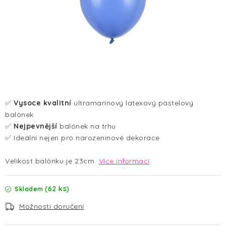
HALLOWEEN
SILVESTR
VÁNOCE
Kontakt
O nás
Doprava a platba
Vrácení zboží a reklamace
Blog
✅
Vysoce kvalitní
ultramarínový latexový pastelový
Hodnocení obchodu
balónek
✅
Nejpevnější
balónek na trhu
✅ Ideální nejen pro narozeninové dekorace
Velikost balónku je 23cm.
Více informací
(62 ks)
Skladem
Možnosti doručení